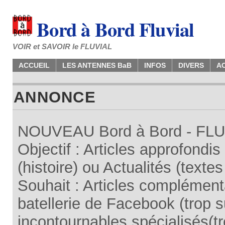
Bord à Bord Fluvial
VOIR et SAVOIR le FLUVIAL
ACCUEIL
LES ANTENNES BaB
INFOS
DIVERS
A
ANNONCE
NOUVEAU Bord à Bord - FLUV
Objectif : Articles approfondi
(histoire) ou Actualités (texte
Souhait : Articles complémenta
batellerie de Facebook (trop su
incontournables spécialisés(tr