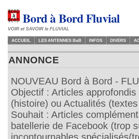
Bord à Bord Fluvial
VOIR et SAVOIR le FLUVIAL
ACCUEIL
LES ANTENNES BaB
INFOS
DIVERS
A
ANNONCE
NOUVEAU Bord à Bord - FLUV
Objectif : Articles approfondi
(histoire) ou Actualités (texte
Souhait : Articles complémenta
batellerie de Facebook (trop su
incontournables spécialisés(tr