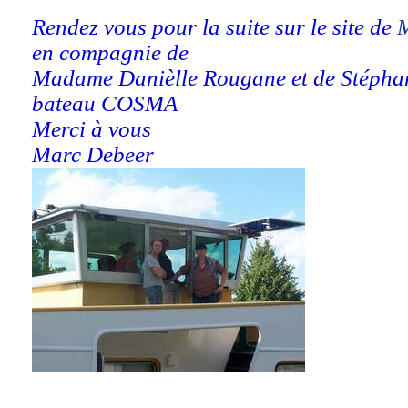
Rendez vous pour la suite sur le site de
en compagnie de
Madame Danièlle Rougane et de Stéphan
bateau COSMA
Merci à vous
Marc Debeer