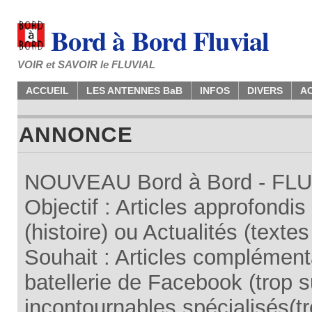
Bord à Bord Fluvial
VOIR et SAVOIR le FLUVIAL
ACCUEIL
LES ANTENNES BaB
INFOS
DIVERS
A
ANNONCE
NOUVEAU Bord à Bord - FLUV
Objectif : Articles approfondi
(histoire) ou Actualités (texte
Souhait : Articles complémenta
batellerie de Facebook (trop su
incontournables spécialisés(tr