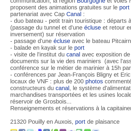
communication, la région
Bourgogne
et voies 
proposent des animations gratuites sur le
port
partenariat avec Cap
Canal
:
- duo bateau - petit train touristique : départ
(passage du tunnel et d'une
écluse
et retour en
inversement) sur réservation
- passage d'une
écluse
avec le bateau Pitcairn
- balade en kayak sur le
port
- visite de l'institut du
canal
avec exposition de
documents sur la vie des mariniers (avec l'ass
conférence sur le métier de marinier à 15h pa
- conférences par Jean-François Bligny et Eri
locaux de VNF : plus de 200
photos
commenté
constructeurs du
canal
, le système d'alimentat
marchandises transportées et les usines locale
réservoir de Grosbois...
Renseignements et réservations à la capitaine
21320 Pouilly en Auxois,
port
de plaisance