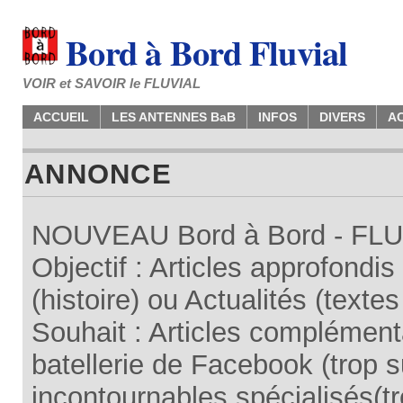
Bord à Bord Fluvial
VOIR et SAVOIR le FLUVIAL
ACCUEIL
LES ANTENNES BaB
INFOS
DIVERS
A
ANNONCE
NOUVEAU Bord à Bord - FLUV
Objectif : Articles approfondi
(histoire) ou Actualités (texte
Souhait : Articles complémenta
batellerie de Facebook (trop su
incontournables spécialisés(tr