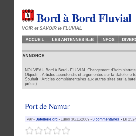
Bord à Bord Fluvial
VOIR et SAVOIR le FLUVIAL
ACCUEIL
LES ANTENNES BaB
INFOS
DIVER
ANNONCE
NOUVEAU Bord à Bord - FLUVIAL Changement d'Administrate
Objectif : Articles approfondis et argumentés sur la Batellerie 
Souhait : Articles complémentaires aux autres sites sur la batell
précis).
Port de Namur
Par
•
Batellerie.org
• Lundi 30/11/2009 •
0 commentaires
• Lu 2524