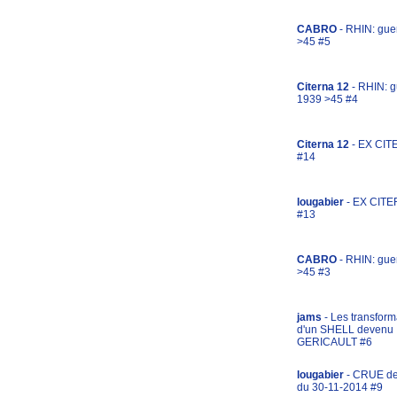
CABRO
- RHIN: gue
>45 #5
Citerna 12
- RHIN: g
1939 >45 #4
Citerna 12
- EX CIT
#14
lougabier
- EX CITE
#13
CABRO
- RHIN: gue
>45 #3
jams
- Les transform
d'un SHELL devenu
GERICAULT #6
lougabier
- CRUE d
du 30-11-2014 #9