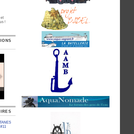
 et
us !
TIONS
IRES
ATANES
 #11