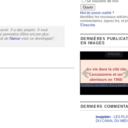
Se souvenir de moi
Mot de passe oublié ?
Identifiez les nouveaux articles
commentaires, signez les, et pl
S'inscrire
avoir. Il a des projets. Il veut
i permettra d'être encore plus
ial de
Namur
veut se developper",
DERNIÈRES PUBLICA
EN IMAGES
Articles
CANAL du MIDI: Vie à bord
DERNIERS COMMENTA
lougabier
- LES PL
DU CANAL DU MIDI