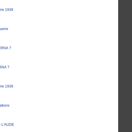
rre 1939
uerre
ERNA ?
RNA ?
rre 1939
ations
e L'AUDE