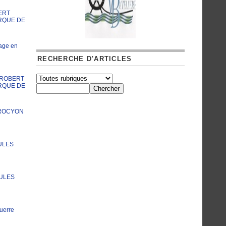
ERT
RQUE DE
age en
RECHERCHE D'ARTICLES
A ROBERT
RQUE DE
PROCYON
ULES
JULES
uerre