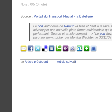
Note : 0/5 (0 note)
Source :
Portail du Transport Fluvial - la Batellerie
Le
port
autonome de
Namur
va bien et tient à le faire s
développer une nouvelle plate forme multimodale qui lu
performant. Source et article complet ---> "Le
port
fluv
paru sur www.rtbf.be, par Monika Wachter, le 30/11/09
Article précédent
Article suivant