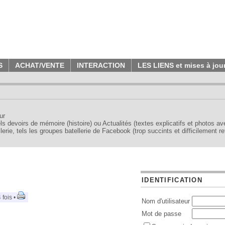
S
ACHAT/VENTE
INTERACTION
LES LIENS et mises à jou
ur
tels devoirs de mémoire (histoire) ou Actualités (textes explicatifs et photos a
erie, tels les groupes batellerie de Facebook (trop succints et difficilement re
IDENTIFICATION
 fois •
Nom d'utilisateur
Mot de passe