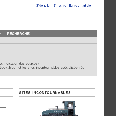
S'identifier
-
S'inscrire
-
Ecrire un article
r
RECHERCHE
vec indication des sources)
trouvables), et les sites incontournables spécialisés(très
SITES INCONTOURNABLES