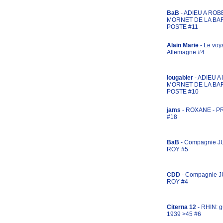
BaB
- ADIEU A ROB
MORNET DE LA BA
POSTE #11
Alain Marie
- Le voy
Allemagne #4
lougabier
- ADIEU 
MORNET DE LA BA
POSTE #10
jams
- ROXANE - 
#18
BaB
- Compagnie J
ROY #5
CDD
- Compagnie 
ROY #4
Citerna 12
- RHIN: g
1939 >45 #6