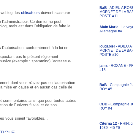
BaB
- ADIEU A ROB
MORNET DE LA BA
e weblog, les
utilisateurs
doivent s'assurer
POSTE #11
e l'administrateur. Ce dernier ne peut
og, mais est dans l'obligation de faire le
Alain Marie
- Le voy
Allemagne #4
lougabier
- ADIEU 
s l'autorisation, conformément à la loi en
MORNET DE LA BA
POSTE #10
espectant pas le présent règlement
abusive (exemple : spamming) l'adresse e-
jams
- ROXANE - 
#18
ument dont vous n'avez pas eu l'autorisation
BaB
- Compagnie J
sera mise en cause et en aucun cas celle de
ROY #5
 et commentaires ainsi que pour toutes autres
CDD
- Compagnie 
sation de l'univers fluvial et de son
ROY #4
ses vous soient favorables...
Citerna 12
- RHIN: g
1939 >45 #6
TICLE
...