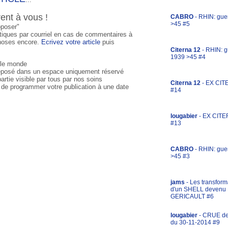
rent à vous !
CABRO
- RHIN: gue
>45 #5
oposer"
tiques par courriel en cas de commentaires à
 choses encore.
Ecrivez votre article
puis
Citerna 12
- RHIN: g
1939 >45 #4
t le monde
 déposé dans un espace uniquement réservé
artie visible par tous par nos soins
Citerna 12
- EX CIT
é de programmer votre publication à une date
#14
lougabier
- EX CITE
#13
CABRO
- RHIN: gue
>45 #3
jams
- Les transform
d'un SHELL devenu
GERICAULT #6
lougabier
- CRUE d
du 30-11-2014 #9