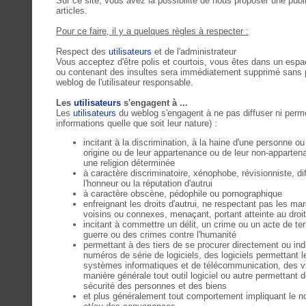
Sur ce site, vous avez la possibilité de nous proposer une publ
articles.
Pour ce faire, il y a quelques règles à respecter :
Respect des
utilisateurs
et de l'administrateur
Vous acceptez d'être polis et courtois, vous êtes dans un espa
ou contenant des insultes sera immédiatement supprimé sans pr
weblog de l'utilisateur responsable.
Les
utilisateurs
s'engagent à ...
Les
utilisateurs
du weblog s'engagent à ne pas diffuser ni permet
informations quelle que soit leur nature) :
incitant à la discrimination, à la haine d'une personne o
origine ou de leur appartenance ou de leur non-apparten
une religion déterminée
à caractère discriminatoire, xénophobe, révisionniste, dif
l'honneur ou la réputation d'autrui
à caractère obscène, pédophile ou pornographique
enfreignant les droits d'autrui, ne respectant pas les m
voisins ou connexes, menaçant, portant atteinte au droi
incitant à commettre un délit, un crime ou un acte de te
guerre ou des crimes contre l'humanité
permettant à des tiers de se procurer directement ou ind
numéros de série de logiciels, des logiciels permettant l
systèmes informatiques et de télécommunication, des vi
manière générale tout outil logiciel ou autre permettant de
sécurité des personnes et des biens
et plus généralement tout comportement impliquant le n