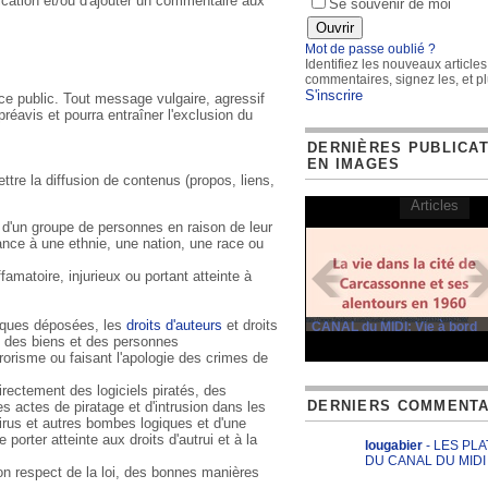
ication et/ou d'ajouter un commentaire aux
Se souvenir de moi
Mot de passe oublié ?
Identifiez les nouveaux articles
commentaires, signez les, et pl
S'inscrire
ce public. Tout message vulgaire, agressif
éavis et pourra entraîner l'exclusion du
DERNIÈRES PUBLICA
EN IMAGES
tre la diffusion de contenus (propos, liens,
Articles
u d'un groupe de personnes en raison de leur
ance à une ethnie, une nation, une race ou
famatoire, injurieux ou portant atteinte à
arques déposées, les
droits d'auteurs
et droits
CANAL du MIDI: Vie à bord
t des biens et des personnes
rrorisme ou faisant l'apologie des crimes de
irectement des logiciels piratés, des
DERNIERS COMMENTA
es actes de piratage et d'intrusion dans les
rus et autres bombes logiques et d'une
 porter atteinte aux droits d'autrui et à la
lougabier
- LES PL
DU CANAL DU MIDI
on respect de la loi, des bonnes manières