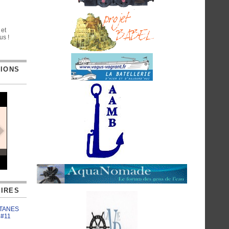
 et
us !
TIONS
IRES
ATANES
 #11