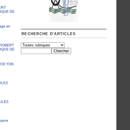
ERT
RQUE DE
age en
RECHERCHE D'ARTICLES
A ROBERT
RQUE DE
PROCYON
ULES
JULES
uerre