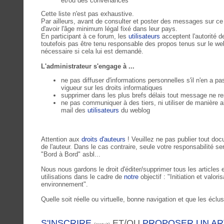
et/ou des convenances
Cette liste n'est pas exhaustive.
Par ailleurs, avant de consulter et poster des messages sur c
d'avoir l'âge minimum légal fixé dans leur pays.
En participant à ce forum, les
utilisateurs
acceptent l'autorité d
toutefois pas être tenu responsable des propos tenus sur le webl
nécessaire si cela lui est demandé.
L'administrateur s'engage à ...
ne pas diffuser d'informations personnelles s'il n'en a pa
vigueur sur les droits informatiques
supprimer dans les plus brefs délais tout message ne r
ne pas communiquer à des tiers, ni utiliser de manière 
mail des
utilisateurs
du weblog
Attention aux
droits d'auteurs
! Veuillez ne pas publier tout doc
de l'auteur. Dans le cas contraire, seule votre responsabilité 
"Bord à Bord" asbl...
Nous nous gardons le droit d'éditer/supprimer tous les articles
utilisations dans le cadre de
notre
objectif : "Initiation et valori
environnement".
Quelle soit réelle ou virtuelle, bonne navigation et que les éclu
S'INSCRIRE
ET/OU
PROPOSER UN AR