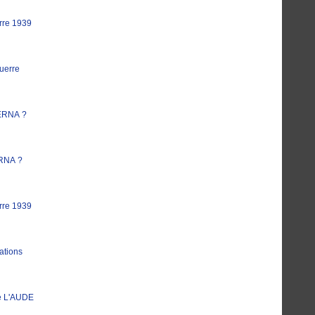
rre 1939
uerre
ERNA ?
RNA ?
rre 1939
ations
e L'AUDE