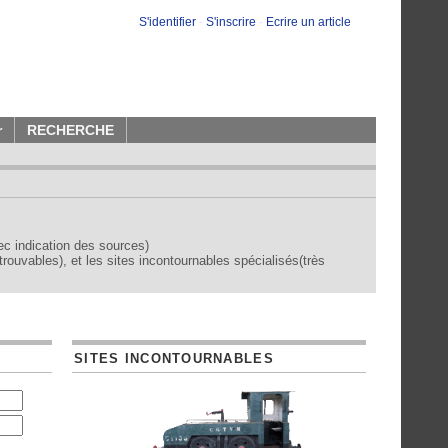
S'identifier
-
S'inscrire
-
Ecrire un article
r
RECHERCHE
vec indication des sources)
trouvables), et les sites incontournables spécialisés(très
SITES INCONTOURNABLES