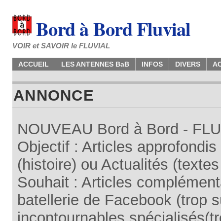
Bord à Bord Fluvial
VOIR et SAVOIR le FLUVIAL
ACCUEIL
LES ANTENNES BaB
INFOS
DIVERS
A
ANNONCE
NOUVEAU Bord à Bord - FLUV
Objectif : Articles approfondi
(histoire) ou Actualités (texte
Souhait : Articles complémenta
batellerie de Facebook (trop su
incontournables spécialisés(tr