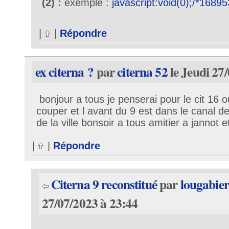
(2) :
exemple :
javascript:void(0);/*1689
|
|
Répondre
ex citerna ?
par
citerna 52
le Jeudi 27
bonjour a tous je penserai pour le cit 16 ou
couper et l avant du 9 est dans le canal de
de la ville bonsoir a tous amitier a jannot e
|
|
Répondre
Citerna 9 reconstitué
par
lougabier
27/07/2023 à 23:44