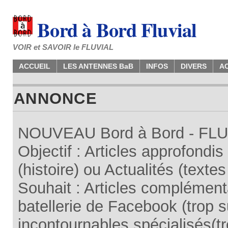
Bord à Bord Fluvial
VOIR et SAVOIR le FLUVIAL
ACCUEIL
LES ANTENNES BaB
INFOS
DIVERS
A
ANNONCE
NOUVEAU Bord à Bord - FLUV
Objectif : Articles approfondi
(histoire) ou Actualités (texte
Souhait : Articles complémenta
batellerie de Facebook (trop su
incontournables spécialisés(tr