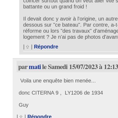
coincer surtout quand on veut aller vite 
battante ou un grand froid !
Il devait donc y avoir à l'origine, un aut
dessous sur "ce bateau". Par contre, a-t-
réforme ou lors "des travaux" d'aména
logement ? Je n'ai pas de photos d'avan
|
|
Répondre
par
mati
le Samedi 15/07/2023 à 12:1
Voila une enquête bien menée...
donc CITERNA 9 , LY1206 de 1934
Guy
|
|
Répondre