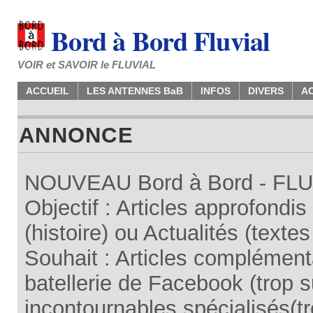
Bord à Bord Fluvial
VOIR et SAVOIR le FLUVIAL
ACCUEIL
LES ANTENNES BaB
INFOS
DIVERS
A
ANNONCE
NOUVEAU Bord à Bord - FLUV
Objectif : Articles approfondi
(histoire) ou Actualités (texte
Souhait : Articles complémenta
batellerie de Facebook (trop su
incontournables spécialisés(tr