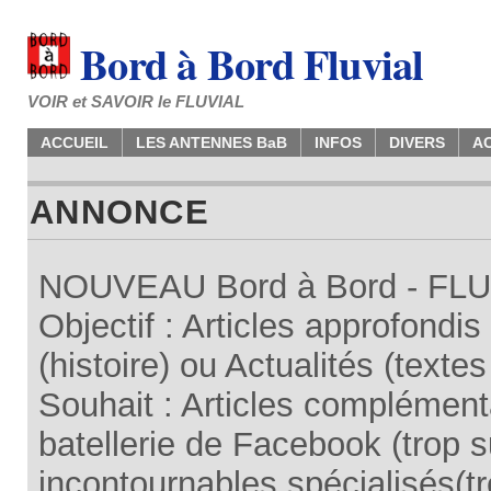
Bord à Bord Fluvial
VOIR et SAVOIR le FLUVIAL
ACCUEIL
LES ANTENNES BaB
INFOS
DIVERS
A
ANNONCE
NOUVEAU Bord à Bord - FLUV
Objectif : Articles approfondi
(histoire) ou Actualités (texte
Souhait : Articles complémenta
batellerie de Facebook (trop su
incontournables spécialisés(tr