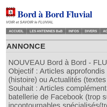
Bord à Bord Fluvial
VOIR et SAVOIR le FLUVIAL
ACCUEIL
LES ANTENNES BaB
INFOS
DIVERS
A
ANNONCE
NOUVEAU Bord à Bord - FLUV
Objectif : Articles approfondi
(histoire) ou Actualités (texte
Souhait : Articles complémenta
batellerie de Facebook (trop su
incontournables spécialisés(tr