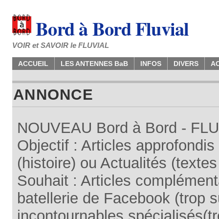
Bord à Bord Fluvial
VOIR et SAVOIR le FLUVIAL
ACCUEIL
LES ANTENNES BaB
INFOS
DIVERS
A
ANNONCE
NOUVEAU Bord à Bord - FLUV
Objectif : Articles approfondi
(histoire) ou Actualités (texte
Souhait : Articles complémenta
batellerie de Facebook (trop su
incontournables spécialisés(tr