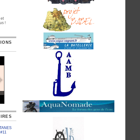
 et
us !
TIONS
IRES
ATANES
 #11