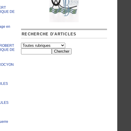
ERT
RQUE DE
age en
RECHERCHE D'ARTICLES
A ROBERT
RQUE DE
PROCYON
ULES
JULES
uerre