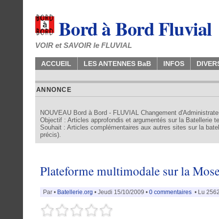
Bord à Bord Fluvial
VOIR et SAVOIR le FLUVIAL
ACCUEIL
LES ANTENNES BaB
INFOS
DIVER
ANNONCE
NOUVEAU Bord à Bord - FLUVIAL Changement d'Administrate
Objectif : Articles approfondis et argumentés sur la Batellerie 
Souhait : Articles complémentaires aux autres sites sur la batell
précis).
Plateforme multimodale sur la Mose
Par
•
Batellerie.org
• Jeudi 15/10/2009 •
0 commentaires
• Lu 2562