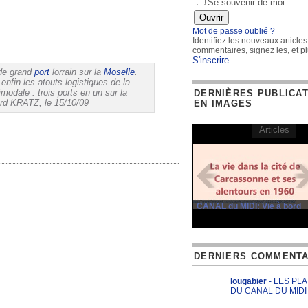
Se souvenir de moi
Mot de passe oublié ?
Identifiez les nouveaux articles
commentaires, signez les, et pl
S'inscrire
 de grand
port
lorrain sur la
Moselle
.
enfin les atouts logistiques de la
modale : trois ports en un sur la
DERNIÈRES PUBLICA
nard KRATZ, le 15/10/09
EN IMAGES
Articles
CANAL du MIDI: Vie à bord
DERNIERS COMMENTA
lougabier
- LES PL
DU CANAL DU MIDI