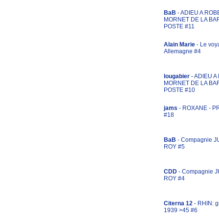
BaB
- ADIEU A ROB
MORNET DE LA BA
POSTE #11
Alain Marie
- Le voy
Allemagne #4
lougabier
- ADIEU 
MORNET DE LA BA
POSTE #10
jams
- ROXANE - 
#18
BaB
- Compagnie J
ROY #5
CDD
- Compagnie 
ROY #4
Citerna 12
- RHIN: g
1939 >45 #6