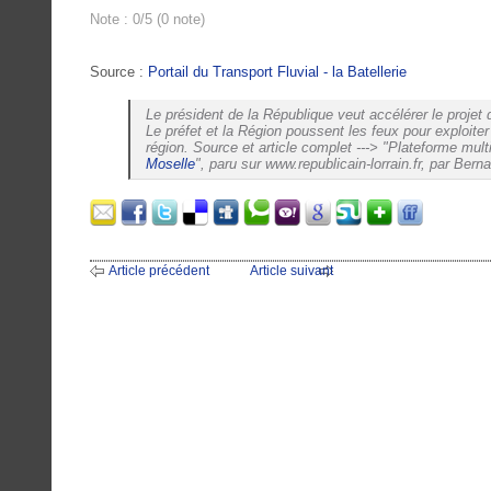
Note : 0/5 (0 note)
Source :
Portail du Transport Fluvial - la Batellerie
Le président de la République veut accélérer le projet
Le préfet et la Région poussent les feux pour exploiter 
région. Source et article complet ---> "Plateforme multi
Moselle
", paru sur www.republicain-lorrain.fr, par Ber
Article précédent
Article suivant