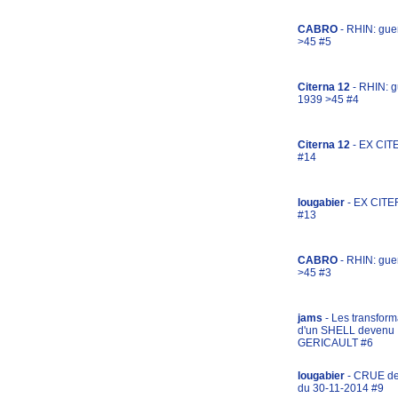
CABRO
- RHIN: gue
>45 #5
Citerna 12
- RHIN: g
1939 >45 #4
Citerna 12
- EX CIT
#14
lougabier
- EX CITE
#13
CABRO
- RHIN: gue
>45 #3
jams
- Les transform
d'un SHELL devenu
GERICAULT #6
lougabier
- CRUE d
du 30-11-2014 #9