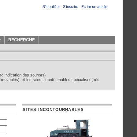
S'identifier
-
S'inscrire
-
Ecrire un article
r
RECHERCHE
vec indication des sources)
trouvables), et les sites incontournables spécialisés(très
SITES INCONTOURNABLES