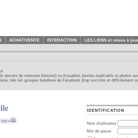
S
ACHAT/VENTE
INTERACTION
LES LIENS et mises à jou
ur
tels devoirs de mémoire (histoire) ou Actualités (textes explicatifs et photos a
erie, tels les groupes batellerie de Facebook (trop succints et difficilement re
lle
IDENTIFICATION
 fois •
Nom d'utilisateur
Mot de passe