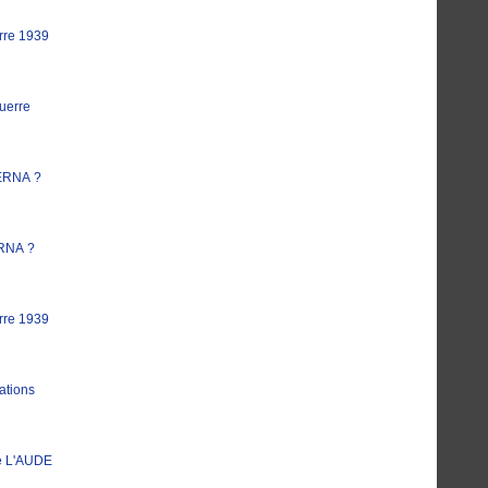
rre 1939
uerre
ERNA ?
RNA ?
rre 1939
ations
e L'AUDE