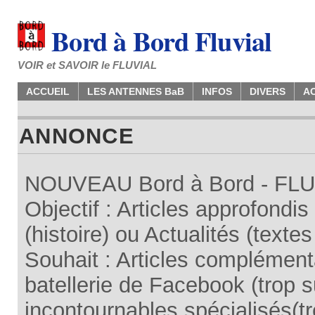
Bord à Bord Fluvial
VOIR et SAVOIR le FLUVIAL
ACCUEIL
LES ANTENNES BaB
INFOS
DIVERS
A
ANNONCE
NOUVEAU Bord à Bord - FLUV
Objectif : Articles approfondi
(histoire) ou Actualités (texte
Souhait : Articles complémenta
batellerie de Facebook (trop su
incontournables spécialisés(tr