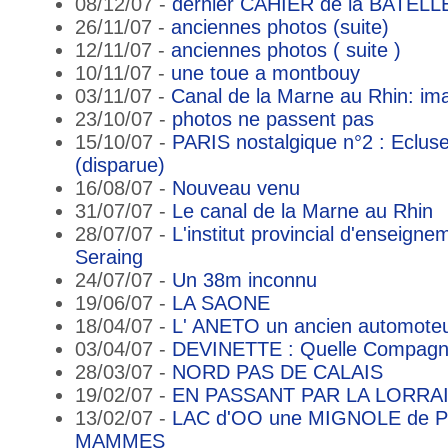
08/12/07 -
dernier CAHIER de la BATELL
26/11/07 -
anciennes photos (suite)
12/11/07 -
anciennes photos ( suite )
10/11/07 -
une toue a montbouy
03/11/07 -
Canal de la Marne au Rhin: im
23/10/07 -
photos ne passent pas
15/10/07 -
PARIS nostalgique n°2 : Eclus
(disparue)
16/08/07 -
Nouveau venu
31/07/07 -
Le canal de la Marne au Rhin
28/07/07 -
L'institut provincial d'enseign
Seraing
24/07/07 -
Un 38m inconnu
19/06/07 -
LA SAONE
18/04/07 -
L' ANETO un ancien automote
03/04/07 -
DEVINETTE : Quelle Compagni
28/03/07 -
NORD PAS DE CALAIS
19/02/07 -
EN PASSANT PAR LA LORRA
13/02/07 -
LAC d'OO une MIGNOLE de P
MAMMES