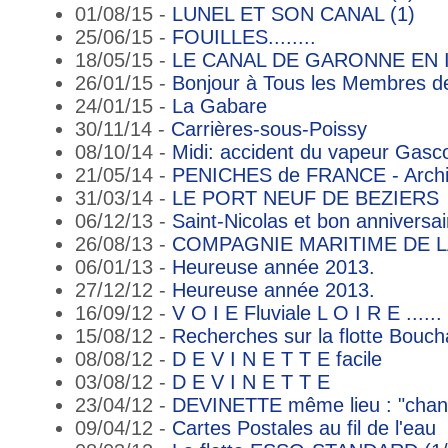
01/08/15 -
LUNEL ET SON CANAL (1)
25/06/15 -
FOUILLES........
18/05/15 -
LE CANAL DE GARONNE EN
26/01/15 -
Bonjour à Tous les Membres d
24/01/15 -
La Gabare
30/11/14 -
Carrières-sous-Poissy
08/10/14 -
Midi: accident du vapeur Gasc
21/05/14 -
PENICHES de FRANCE - Archiv
31/03/14 -
LE PORT NEUF DE BEZIERS
06/12/13 -
Saint-Nicolas et bon anniversa
26/08/13 -
COMPAGNIE MARITIME DE L
06/01/13 -
Heureuse année 2013.
27/12/12 -
Heureuse année 2013.
16/09/12 -
V O I E Fluviale L O I R E ......
15/08/12 -
Recherches sur la flotte Bouch
08/08/12 -
D E V I N E T T E facile
03/08/12 -
D E V I N E T T E
23/04/12 -
DEVINETTE même lieu : "changé
09/04/12 -
Cartes Postales au fil de l'eau