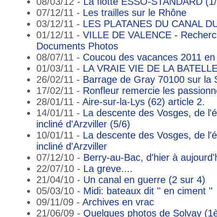
08/03/12 -
La flotte ESSO-STANDARD (1/
07/12/11 -
Les trailles sur le Rhône
03/12/11 -
LES PLATANES DU CANAL DU
01/12/11 -
VILLE DE VALENCE - Recherche
Documents Photos
08/07/11 -
Coucou des vacances 2011 en
01/03/11 -
LA VRAIE VIE DE LA BATELL
26/02/11 -
Barrage de Gray 70100 sur la
17/02/11 -
Ronfleur remercie les passion
28/01/11 -
Aire-sur-la-Lys (62) article 2.
14/01/11 -
La descente des Vosges, de l'é
incliné d'Arzviller (5/6)
10/01/11 -
La descente des Vosges, de l'é
incliné d'Arzviller
07/12/10 -
Berry-au-Bac, d'hier à aujourd'
22/07/10 -
La greve....
21/04/10 -
Un canal en guerre (2 sur 4)
05/03/10 -
Midi: bateaux dit '' en ciment ''
09/11/09 -
Archives en vrac
21/06/09 -
Quelques photos de Solvay (1è