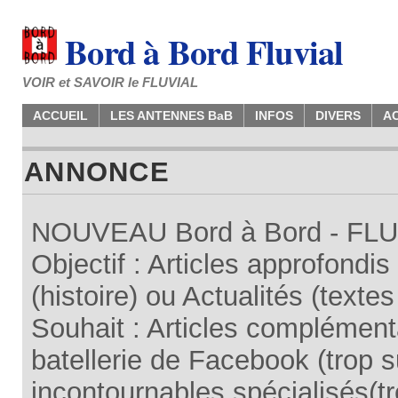
Bord à Bord Fluvial
VOIR et SAVOIR le FLUVIAL
ACCUEIL
LES ANTENNES BaB
INFOS
DIVERS
A
ANNONCE
NOUVEAU Bord à Bord - FLUV
Objectif : Articles approfondi
(histoire) ou Actualités (texte
Souhait : Articles complémenta
batellerie de Facebook (trop su
incontournables spécialisés(tr