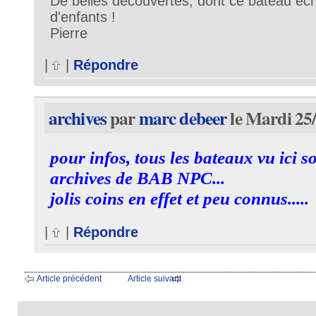
De belles découvertes, dont ce bateau éch
d'enfants !
Pierre
|
|
Répondre
archives
par
marc debeer
le Mardi 25/
pour infos, tous les bateaux vu ici s
archives de BAB NPC...
jolis coins en effet et peu connus.....
|
|
Répondre
Article précédent
Article suivant