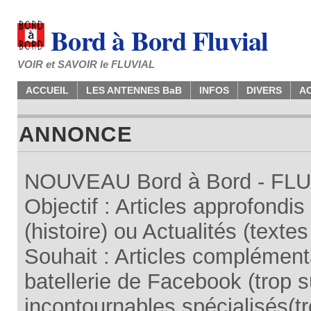
Bord à Bord Fluvial
VOIR et SAVOIR le FLUVIAL
ACCUEIL
LES ANTENNES BaB
INFOS
DIVERS
A
ANNONCE
NOUVEAU Bord à Bord - FLUV
Objectif : Articles approfondi
(histoire) ou Actualités (texte
Souhait : Articles complémenta
batellerie de Facebook (trop su
incontournables spécialisés(tr