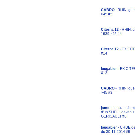
CABRO
- RHIN: gue
>45 #5
Citerna 12
- RHIN: g
1939 >45 #4
Citerna 12
- EX CIT
#14
lougabier
- EX CITE
#13
CABRO
- RHIN: gue
>45 #3
jams
- Les transform
d'un SHELL devenu
GERICAULT #6
lougabier
- CRUE d
du 30-11-2014 #9