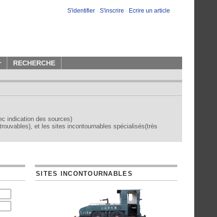
S'identifier
-
S'inscrire
-
Ecrire un article
r
RECHERCHE
vec indication des sources)
trouvables), et les sites incontournables spécialisés(très
SITES INCONTOURNABLES