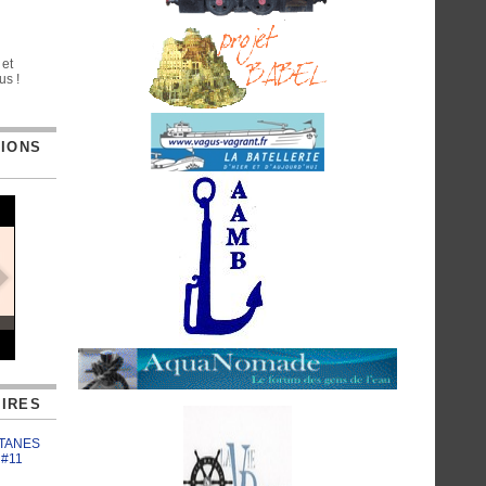
 et
us !
TIONS
IRES
ATANES
 #11