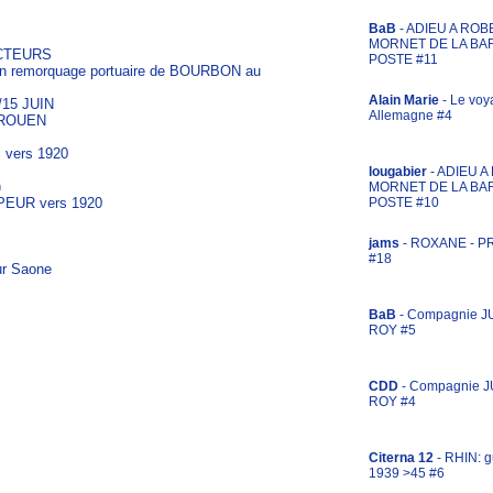
BaB
- ADIEU A ROB
MORNET DE LA BA
ACTEURS
POSTE #11
sion remorquage portuaire de BOURBON au
Alain Marie
- Le voy
/15 JUIN
Allemagne #4
 ROUEN
S vers 1920
lougabier
- ADIEU 
)
MORNET DE LA BA
POSTE #10
PEUR vers 1920
jams
- ROXANE - 
#18
r Saone
BaB
- Compagnie J
ROY #5
CDD
- Compagnie 
ROY #4
Citerna 12
- RHIN: g
1939 >45 #6