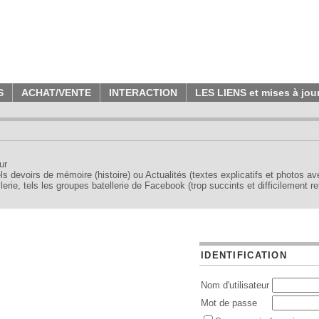
S
ACHAT/VENTE
INTERACTION
LES LIENS et mises à jou
ur
tels devoirs de mémoire (histoire) ou Actualités (textes explicatifs et photos a
erie, tels les groupes batellerie de Facebook (trop succints et difficilement re
IDENTIFICATION
Nom d'utilisateur
Mot de passe