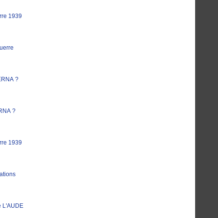
rre 1939
uerre
ERNA ?
RNA ?
rre 1939
ations
e L'AUDE