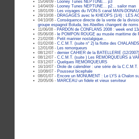
15/04/09 -
Looney Tunes NEPTUNE... p3
14/04/09 -
Looney Tunes NEPTUNE... p2... sailor man
18/01/09 -
Les voyages du IVON-S canal MAIN-DONAU
29/10/08 -
DRAGAGES avec le KHEOPS (1/4) : LES 
04/10/08 -
Conséquence directe de la vente de la divi
groupe espagnol Boluda, les Abeilles changent de noms
11/06/08 -
PARDON de CONFLANS 2008 : week end 13
05/06/08 -
le POMPON ROUGE au musée maritime de
21/02/08 -
Petit marinier nostalgique...
01/02/08 -
C.C.M.T. (suite n° 2) la flotte des CHALAND
12/01/08 -
Les remorqueurs
08/12/07 -
dernier CAHIER de la BATELLERIE (12/2007
08/12/07 -
C.C.M.T. (suite ) Les REMORQUEURS à VA
03/12/07 -
Quelques REMORQUEURS
16/10/07 -
Drole de calendrier : une série de la C.C.M.T.
10/08/07 -
Pousseur bicephale
08/01/07 -
Encore un MONUMENT : Le LYS à Chalon su
20/05/06 -
MARCEAU un fidele et vieux serviteur