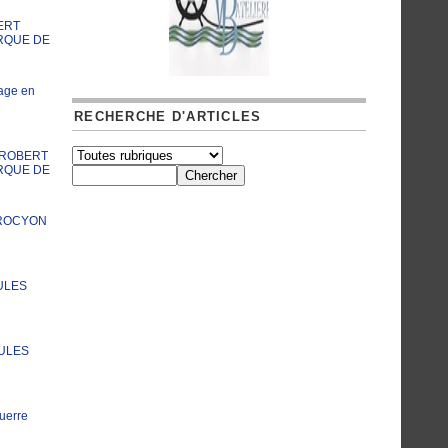
ERT
RQUE DE
age en
RECHERCHE D'ARTICLES
A ROBERT
RQUE DE
PROCYON
ULES
JULES
uerre