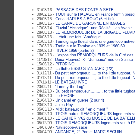
31/03/16 -
PASSAGE DES PONTS A SETE
08/02/16 -
TOUT sur le HALAGE en France (enfin presq
29/05/15 -
Canal d'ARLES à BOUC (5 et fin)
18/05/15 -
LE CANAL DE GARONNE EN IMAGES
17/08/14 -
Fluvial "Historique": une Réalité....en Avenir
28/08/13 -
LE REMORQUEUR DE LA BRIGADE FLUVI
30/03/13 -
Il était une fois l'Amérique.
21/03/13 -
Témoignage fluvial dans une gare-locomotive
17/03/13 -
Trafic sur la Tamise en 1939 et 1960-69
20/02/13 -
HIVER 1956 (partie 2)
13/02/13 -
L'exposition REMORQUEURS de la Cité des B
11/10/12 -
Deux Fleuves>>> "Jumeaux" nés en Suisse
15/06/12 -
PITORINO
08/03/12 -
La flotte ESSO-STANDARD (1/2)
31/12/11 -
Du petit remorqueur....., to the little tugboat. N
31/12/11 -
Du petit remorqueur....., to the little tugboat. 
07/11/11 -
LE BATEAU IVRE
23/09/11 -
"Timmy the Tug"
24/12/10 -
Du petit remorqueur.........., to the little tugboa
19/08/10 -
Le RHONE
21/04/10 -
Un canal en guerre (2 sur 4)
23/03/10 -
Jules Roy
05/03/10 -
Midi: bateaux dit '' en ciment ''
06/02/10 -
TROIS autres REMORQUEURS-logements vu
06/01/10 -
LE CAHIER n°62 du MUSEE DE LA BATELL
05/12/09 -
TROIS REMORQUEURS-logements vus à PA
14/07/09 -
Naviscope-Alsace
30/04/09 -
ANDANCE, 2° Partie: MARC SEGUIN