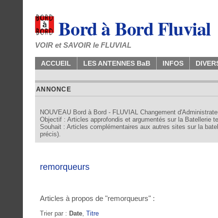
Bord à Bord Fluvial
VOIR et SAVOIR le FLUVIAL
ACCUEIL
LES ANTENNES BaB
INFOS
DIVER
ANNONCE
NOUVEAU Bord à Bord - FLUVIAL Changement d'Administrate
Objectif : Articles approfondis et argumentés sur la Batellerie 
Souhait : Articles complémentaires aux autres sites sur la batell
précis).
remorqueurs
Articles à propos de "remorqueurs" :
Trier par :
Date
,
Titre