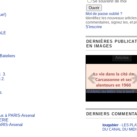
Se souvenir de moi
Mot de passe oublié ?
ue!)
Identifiez les nouveaux articles
commentaires, signez les, et pl
S'inscrire
ALE
DERNIÈRES PUBLICA
.
EN IMAGES
ateliers
Articles
. 3.
N.2.
CANAL du MIDI: Vie à bord
t.
DERNIERS COMMENTA
s à PARIS-Arsenal
ERIE
RIS-Arsenal
lougabier
- LES PL
DU CANAL DU MIDI