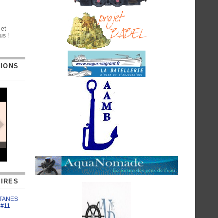
 et
us !
TIONS
IRES
ATANES
 #11