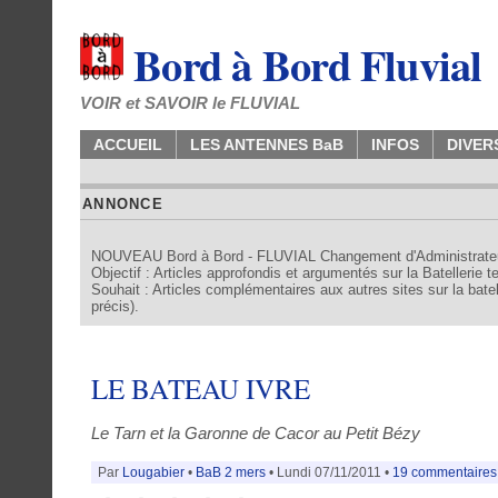
Bord à Bord Fluvial
VOIR et SAVOIR le FLUVIAL
ACCUEIL
LES ANTENNES BaB
INFOS
DIVER
ANNONCE
NOUVEAU Bord à Bord - FLUVIAL Changement d'Administrate
Objectif : Articles approfondis et argumentés sur la Batellerie 
Souhait : Articles complémentaires aux autres sites sur la batell
précis).
LE BATEAU IVRE
Le Tarn et la Garonne de Cacor au Petit Bézy
Par
Lougabier
•
BaB 2 mers
• Lundi 07/11/2011 •
19 commentaires