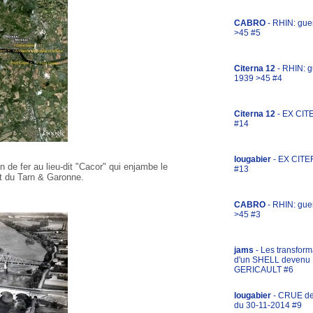
CABRO
- RHIN: gue
>45 #5
Citerna 12
- RHIN: g
1939 >45 #4
Citerna 12
- EX CIT
#14
lougabier
- EX CITE
 de fer au lieu-dit "Cacor" qui enjambe le
#13
t du Tarn & Garonne.
CABRO
- RHIN: gue
>45 #3
jams
- Les transform
d'un SHELL devenu
GERICAULT #6
lougabier
- CRUE d
du 30-11-2014 #9