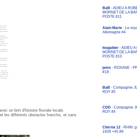
BaB
- ADIEU A ROB
MORNET DE LA BA
POSTE #11
Alain Marie
- Le voy
Allemagne #4
lougabier
- ADIEU 
MORNET DE LA BA
POSTE #10
jams
- ROXANE - 
#18
BaB
- Compagnie J
ROY #5
CDD
- Compagnie 
vec un brin d'histoire fluviale locale.
ROY #4
et les différents obstacles franchis, et sans
Citerna 12
- RHIN: g
1939 >45 #6