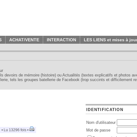
S
ACHAT/VENTE
INTERACTION
LES LIENS et mises à jou
ur
tels devoirs de mémoire (histoire) ou Actualités (textes explicatifs et photos a
erie, tels les groupes batellerie de Facebook (trop succints et difficilement re
IDENTIFICATION
Nom d'utilisateur
• Lu 13296 fois •
Mot de passe