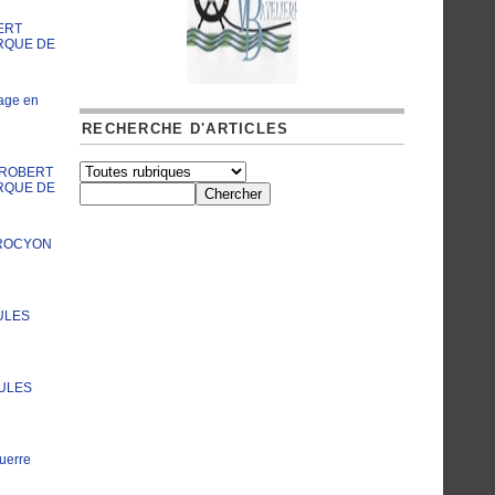
ERT
RQUE DE
age en
RECHERCHE D'ARTICLES
A ROBERT
RQUE DE
PROCYON
ULES
JULES
uerre