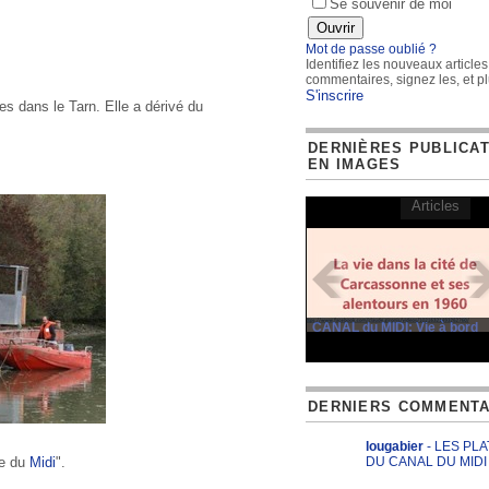
Se souvenir de moi
Mot de passe oublié ?
Identifiez les nouveaux articles
commentaires, signez les, et pl
S'inscrire
 dans le Tarn. Elle a dérivé du
DERNIÈRES PUBLICA
EN IMAGES
Articles
CANAL du MIDI: Vie à bord
DERNIERS COMMENTA
lougabier
- LES PL
he du
Midi
".
DU CANAL DU MIDI