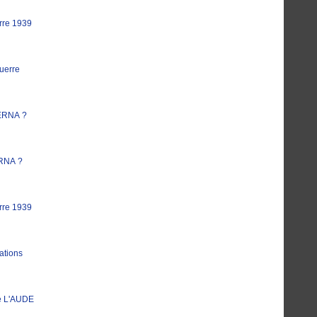
rre 1939
uerre
ERNA ?
RNA ?
rre 1939
ations
e L'AUDE