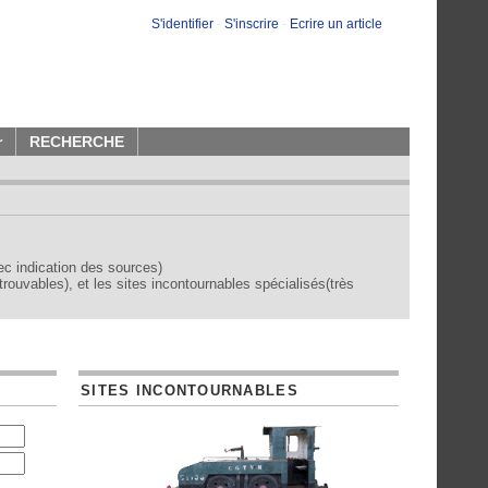
S'identifier
-
S'inscrire
-
Ecrire un article
r
RECHERCHE
vec indication des sources)
trouvables), et les sites incontournables spécialisés(très
SITES INCONTOURNABLES