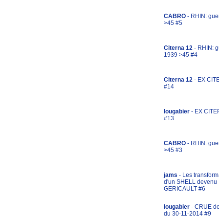
CABRO
- RHIN: gue
>45 #5
Citerna 12
- RHIN: g
1939 >45 #4
Citerna 12
- EX CIT
#14
lougabier
- EX CITE
#13
CABRO
- RHIN: gue
>45 #3
jams
- Les transform
d'un SHELL devenu
GERICAULT #6
lougabier
- CRUE d
du 30-11-2014 #9