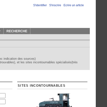
S'identifier
-
S'inscrire
-
Ecrire un article
r
RECHERCHE
vec indication des sources)
trouvables), et les sites incontournables spécialisés(très
SITES INCONTOURNABLES