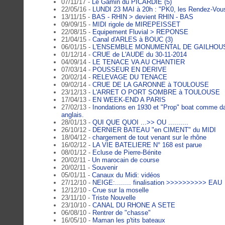
07/11/17 -
Le Gamin du PICARDIE (5)
22/05/16 -
LUNDI 23 MAI à 20h : "PK0, les Rendez-Vou
13/11/15 -
BAS - RHIN > devient RHIN - BAS
09/09/15 -
MIDI rigole de MIREPEISSET
22/08/15 -
Equipement Fluvial > REPONSE
21/04/15 -
Canal d'ARLES à BOUC (3)
06/01/15 -
L'ENSEMBLE MONUMENTAL DE GAILHOU
01/12/14 -
CRUE de L'AUDE du 30-11-2014
04/09/14 -
LE TENACE VA AU CHANTIER
07/03/14 -
POUSSEUR EN DERIVE
20/02/14 -
RELEVAGE DU TENACE
09/02/14 -
CRUE DE LA GARONNE à TOULOUSE
23/12/13 -
L'ARRET O PORT SOMBRE à TOULOUSE
17/04/13 -
EN WEEK-END A PARIS
27/02/13 -
Inondations en 1930 et "Prop" boat comme d
anglais.
28/01/13 -
QUI QUE QUOI ...>> OU ..........
26/10/12 -
DERNIER BATEAU "en CIMENT" du MIDI
18/04/12 -
chargement de tout venant sur le rhône
16/02/12 -
LA VIE BATELIERE N° 168 est parue
08/01/12 -
Ecluse de Pierre-Bénite
20/02/11 -
Un marocain de course
20/02/11 -
Souvenir
05/01/11 -
Canaux du Midi: vidéos
27/12/10 -
NEIGE:........ finalisation >>>>>>>>>> EAU
12/12/10 -
Crue sur la moselle
23/11/10 -
Triste Nouvelle
23/10/10 -
CANAL DU RHONE A SETE
06/08/10 -
Rentrer de "chasse"
16/05/10 -
Maman les p'tits bateaux