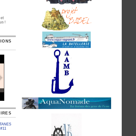
 et
us !
TIONS
IRES
ATANES
 #11