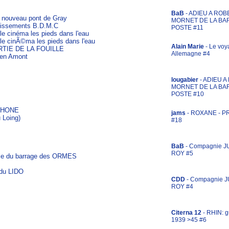
BaB
- ADIEU A ROB
u nouveau pont de Gray
MORNET DE LA BA
blissements B.D.M.C
POSTE #11
le cinéma les pieds dans l'eau
le cinÃ©ma les pieds dans l'eau
Alain Marie
- Le voy
TIE DE LA FOUILLE
Allemagne #4
 en Amont
lougabier
- ADIEU 
MORNET DE LA BA
POSTE #10
 RHONE
jams
- ROXANE - 
 Loing)
#18
BaB
- Compagnie J
ROY #5
se du barrage des ORMES
du LIDO
CDD
- Compagnie 
ROY #4
Citerna 12
- RHIN: g
1939 >45 #6