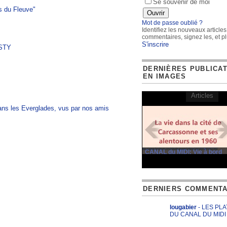
Se souvenir de moi
s du Fleuve"
Mot de passe oublié ?
Identifiez les nouveaux articles
commentaires, signez les, et pl
S'inscrire
STY
DERNIÈRES PUBLICA
EN IMAGES
Articles
ans les Everglades, vus par nos amis
CANAL du MIDI: Vie à bord
DERNIERS COMMENTA
lougabier
- LES PL
DU CANAL DU MIDI