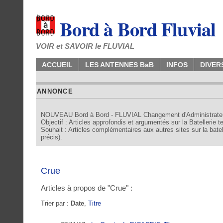
Bord à Bord Fluvial
VOIR et SAVOIR le FLUVIAL
ACCUEIL
LES ANTENNES BaB
INFOS
DIVER
ANNONCE
NOUVEAU Bord à Bord - FLUVIAL Changement d'Administrate
Objectif : Articles approfondis et argumentés sur la Batellerie 
Souhait : Articles complémentaires aux autres sites sur la batell
précis).
Crue
Articles à propos de "Crue" :
Trier par :
Date
,
Titre