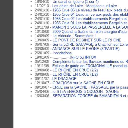
18/04/10 -
Un canal en guerre (1 sur 4)
11/02/10 -
Les crues de Loire - Montjean-sur-Loire
24/01/10 -
1955 Crue 05 Le niveau de l'eau aux pieds d
24/01/10 -
1955 Crue 04 L'eau arrive aux pieds des éta
24/01/10 -
1955 Crue 02 Les établissements Bergelin et 
24/01/10 -
1955 Crue 01 Les établissements Bergelin et 
18/11/09 -
MANON 1 SOUS LA PASSERELLE A LA SOR
10/10/09 -
2009 Quand la Saône est bien chargée d'eau
14/09/09 -
Le Vidourle , Sommières !
13/09/09 -
LE PONT DE ROBINET SUR LE RHÔNE
06/07/09 -
Sur la LOIRE SAUVAGE à Chatillon sur Loire
03/05/09 -
ANDANCE SUR LE RHÔNE (3°PARTIE)
26/01/09 -
Inondations
19/01/09 -
...............INFO ou INTOX
05/12/08 -
Compléments sur les fluviaux-maritimes du
19/11/08 -
Ecluse de garde de FROMONVILLE (canal du
10/09/08 -
LE RHÔNE EN CRUE (2/2)
09/09/08 -
LE RHÔNE EN CRUE (1/2)
09/11/07 -
LE DRAGAGE
12/10/07 -
GRACIOSA sur la SAONE EN CRUE
09/10/07 -
CRUE sur la SAONE : PASSAGE par la pas
25/04/06 -
le STEVENROOS à COUZON - SAONE
16/03/06 -
SEPARATION FORCEE du SAMARITAIN et 