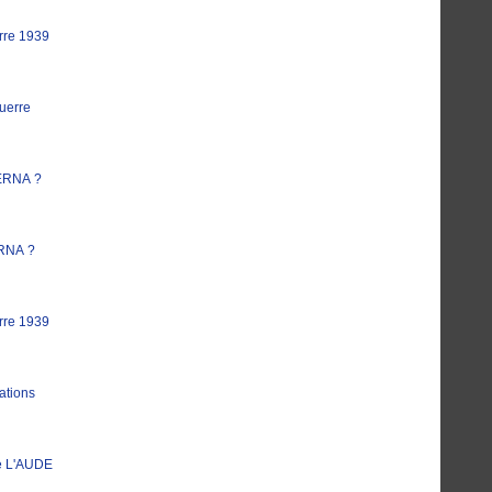
rre 1939
uerre
ERNA ?
RNA ?
rre 1939
ations
e L'AUDE