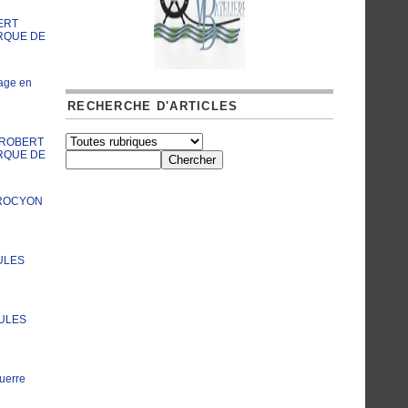
ERT
RQUE DE
age en
RECHERCHE D'ARTICLES
A ROBERT
RQUE DE
PROCYON
ULES
JULES
uerre