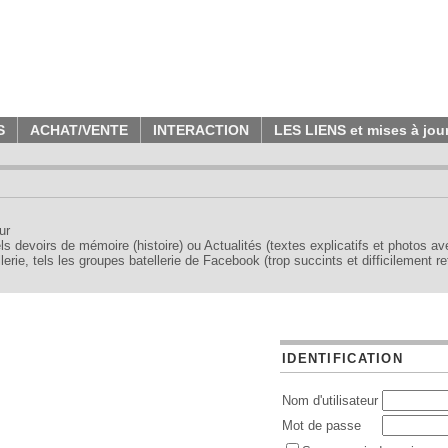
S
ACHAT/VENTE
INTERACTION
LES LIENS et mises à jou
ur
tels devoirs de mémoire (histoire) ou Actualités (textes explicatifs et photos a
erie, tels les groupes batellerie de Facebook (trop succints et difficilement re
IDENTIFICATION
Nom d'utilisateur
Mot de passe