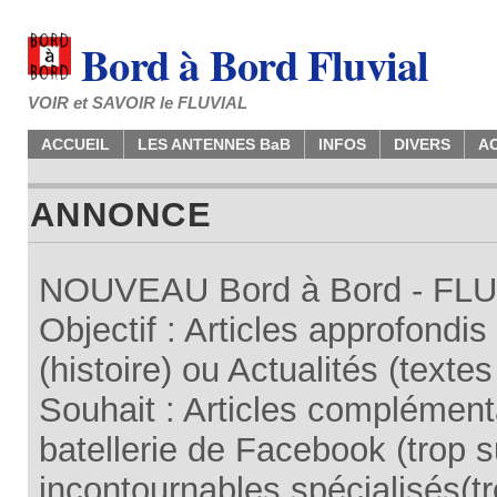
Bord à Bord Fluvial
VOIR et SAVOIR le FLUVIAL
ACCUEIL
LES ANTENNES BaB
INFOS
DIVERS
A
ANNONCE
NOUVEAU Bord à Bord - FLUV
Objectif : Articles approfondi
(histoire) ou Actualités (texte
Souhait : Articles complémenta
batellerie de Facebook (trop su
incontournables spécialisés(tr