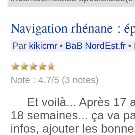
Navigation rhénane : é
Par
kikicmr
•
BaB NordEst.fr
• 
Note : 4.7/5 (3 notes)
Et voilà... Après 17 art
18 semaines... ça va pa
infos, ajouter les bonn