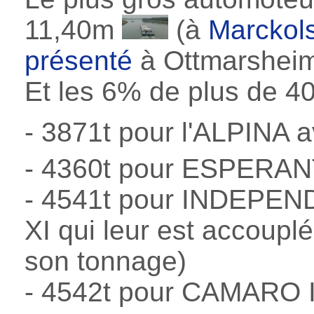
11,40m
(à
Marckol
présenté
à Ottmarshei
Et les 6% de plus de 40
- 3871t pour l'ALPINA 
- 4360t pour ESPER
- 4541t pour INDEPE
XI qui leur est accoupl
son tonnage)
- 4542t pour CAMARO I