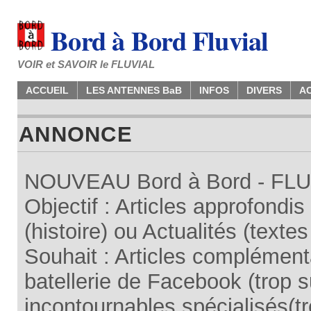
Bord à Bord Fluvial
VOIR et SAVOIR le FLUVIAL
ACCUEIL
LES ANTENNES BaB
INFOS
DIVERS
A
ANNONCE
NOUVEAU Bord à Bord - FLUV
Objectif : Articles approfondi
(histoire) ou Actualités (texte
Souhait : Articles complémenta
batellerie de Facebook (trop su
incontournables spécialisés(tr