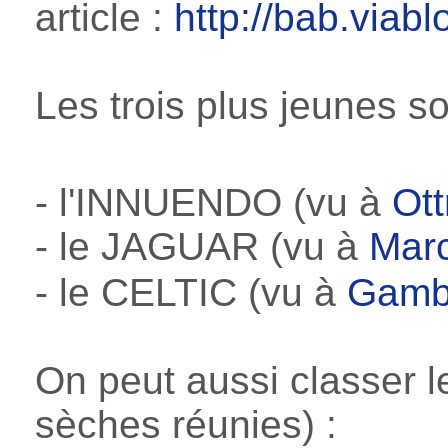
article :
http://bab.via
Les trois plus jeunes s
- l'INNUENDO (vu à
Ot
- le JAGUAR (vu à
Mar
- le CELTIC (vu à
Gamb
On peut aussi classer l
sèches réunies) :