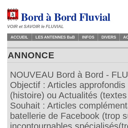
Bord à Bord Fluvial
VOIR et SAVOIR le FLUVIAL
ACCUEIL
LES ANTENNES BaB
INFOS
DIVERS
A
ANNONCE
NOUVEAU Bord à Bord - FLUV
Objectif : Articles approfondi
(histoire) ou Actualités (texte
Souhait : Articles complémenta
batellerie de Facebook (trop su
incontournables spécialisés(tr