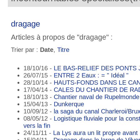
dragage
Articles à propos de "dragage" :
Trier par :
Date
,
Titre
18/10/16 -
LE BAS-RELIEF DES PONTS
26/07/15 -
ENTRE 2 Eaux : = " Idéal "
28/10/14 -
HAUTS-FONDS DANS LE CAN
17/04/14 -
CALES DU CHANTIER DE R
18/10/13 -
Chantier naval de Rupelmonde 
15/04/13 -
Dunkerque
10/09/12 -
la saga du canal Charleroi/Brux
08/05/12 -
Logistique fluviale pour la cons
vers la fin
24/11/11 -
La Lys aura un lit propre avant l
15/04/11 -
Dragage dans le large de Vilvo