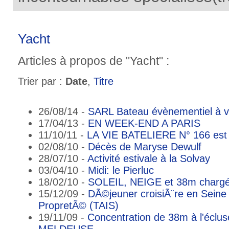
Yacht
Articles à propos de "Yacht" :
Trier par :
Date
,
Titre
26/08/14 -
SARL Bateau évènementiel à 
17/04/13 -
EN WEEK-END A PARIS
11/10/11 -
LA VIE BATELIERE N° 166 est
02/08/10 -
Décès de Maryse Dewulf
28/07/10 -
Activité estivale à la Solvay
03/04/10 -
Midi: le Pierluc
18/02/10 -
SOLEIL, NEIGE et 38m char
15/12/09 -
DÃ©jeuner croisiÃ¨re en Seine
PropretÃ© (TAIS)
19/11/09 -
Concentration de 38m à l'éclus
MELDEUSE