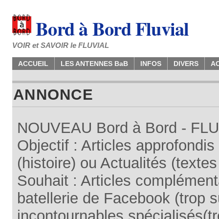
Bord à Bord Fluvial
VOIR et SAVOIR le FLUVIAL
ACCUEIL
LES ANTENNES BaB
INFOS
DIVERS
A
ANNONCE
NOUVEAU Bord à Bord - FLUV
Objectif : Articles approfondi
(histoire) ou Actualités (texte
Souhait : Articles complémenta
batellerie de Facebook (trop su
incontournables spécialisés(tr