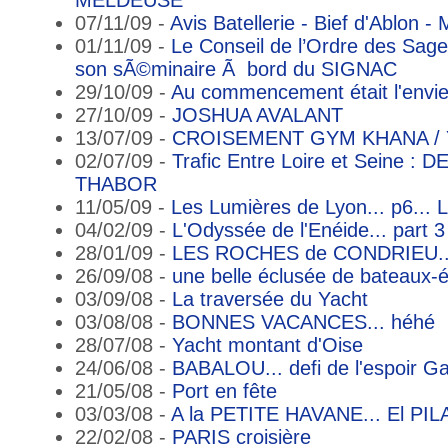
07/11/09 -
Avis Batellerie - Bief d'Ablon -
01/11/09 -
Le Conseil de l’Ordre des Sa
son sÃ©minaire Ã bord du SIGNAC
29/10/09 -
Au commencement était l'envi
27/10/09 -
JOSHUA AVALANT
13/07/09 -
CROISEMENT GYM KHANA /
02/07/09 -
Trafic Entre Loire et Seine 
THABOR
11/05/09 -
Les Lumières de Lyon... p6... L
04/02/09 -
L'Odyssée de l'Enéide... part 3
28/01/09 -
LES ROCHES de CONDRIEU...
26/09/08 -
une belle éclusée de bateaux-
03/09/08 -
La traversée du Yacht
03/08/08 -
BONNES VACANCES... héhé
28/07/08 -
Yacht montant d'Oise
24/06/08 -
BABALOU... defi de l'espoir G
21/05/08 -
Port en fête
03/03/08 -
A la PETITE HAVANE... El PIL
22/02/08 -
PARIS croisière