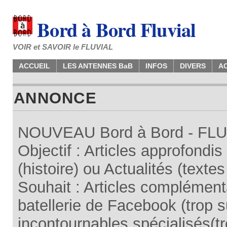
Bord à Bord Fluvial
VOIR et SAVOIR le FLUVIAL
ACCUEIL
LES ANTENNES BaB
INFOS
DIVERS
A
ANNONCE
NOUVEAU Bord à Bord - FLUV
Objectif : Articles approfondi
(histoire) ou Actualités (texte
Souhait : Articles complémenta
batellerie de Facebook (trop su
incontournables spécialisés(tr