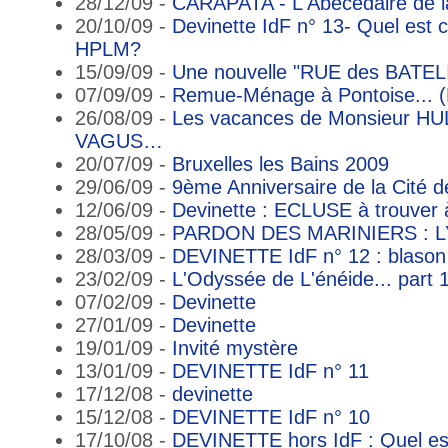
28/12/09 -
CARAPATA - L'Abécédaire de la
20/10/09 -
Devinette IdF n° 13- Quel est 
HPLM?
15/09/09 -
Une nouvelle "RUE des BATEL
07/09/09 -
Remue-Ménage à Pontoise... (P
26/08/09 -
Les vacances de Monsieur HUL
VAGUS…
20/07/09 -
Bruxelles les Bains 2009
29/06/09 -
9ème Anniversaire de la Cité d
12/06/09 -
Devinette : ECLUSE à trouver à 
28/05/09 -
PARDON DES MARINIERS : L
28/03/09 -
DEVINETTE IdF n° 12 : blas
23/02/09 -
L'Odyssée de L'énéide... part 1
07/02/09 -
Devinette
27/01/09 -
Devinette
19/01/09 -
Invité mystère
13/01/09 -
DEVINETTE IdF n° 11
17/12/08 -
devinette
15/12/08 -
DEVINETTE IdF n° 10
17/10/08 -
DEVINETTE hors IdF : Quel est