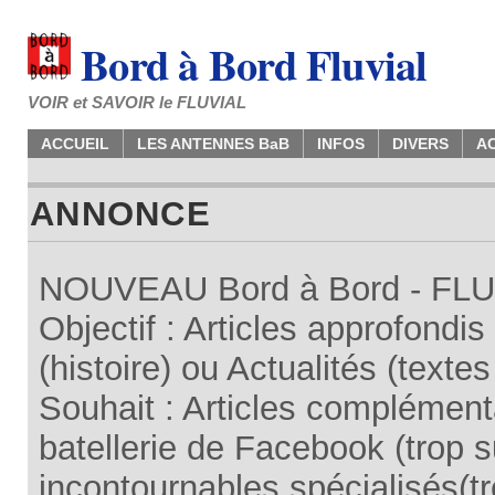
Bord à Bord Fluvial
VOIR et SAVOIR le FLUVIAL
ACCUEIL
LES ANTENNES BaB
INFOS
DIVERS
A
ANNONCE
NOUVEAU Bord à Bord - FLUV
Objectif : Articles approfondi
(histoire) ou Actualités (texte
Souhait : Articles complémenta
batellerie de Facebook (trop su
incontournables spécialisés(tr