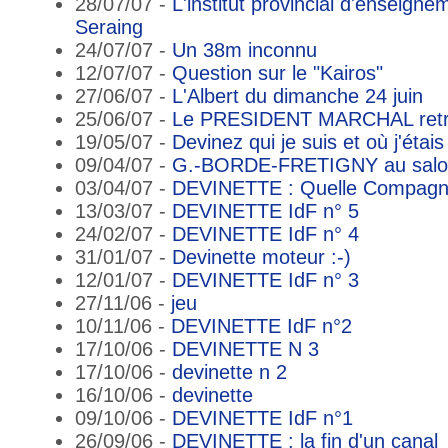
28/07/07 -
L'institut provincial d'enseign
Seraing
24/07/07 -
Un 38m inconnu
12/07/07 -
Question sur le "Kairos"
27/06/07 -
L'Albert du dimanche 24 juin
25/06/07 -
Le PRESIDENT MARCHAL ret
19/05/07 -
Devinez qui je suis et où j'étais
09/04/07 -
G.-BORDE-FRETIGNY au salon
03/04/07 -
DEVINETTE : Quelle Compagni
13/03/07 -
DEVINETTE IdF n° 5
24/02/07 -
DEVINETTE IdF n° 4
31/01/07 -
Devinette moteur :-)
12/01/07 -
DEVINETTE IdF n° 3
27/11/06 -
jeu
10/11/06 -
DEVINETTE IdF n°2
17/10/06 -
DEVINETTE N 3
17/10/06 -
devinette n 2
16/10/06 -
devinette
09/10/06 -
DEVINETTE IdF n°1
26/09/06 -
DEVINETTE : la fin d'un canal