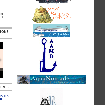
 et
us !
TIONS
IRES
ATANES
 #11