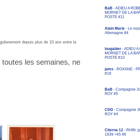
BaB
- ADIEU A ROB
MORNET DE LA BA
POSTE #11
Alain Marie
- Le voy
Allemagne #4
gulierement depuis plus de 10 ans entre la
lougabier
- ADIEU 
MORNET DE LA BA
POSTE #10
z toutes les semaines, ne
jams
- ROXANE - 
#18
BaB
- Compagnie J
ROY #5
CDD
- Compagnie 
ROY #4
Citerna 12
- RHIN: g
1939 >45 #6