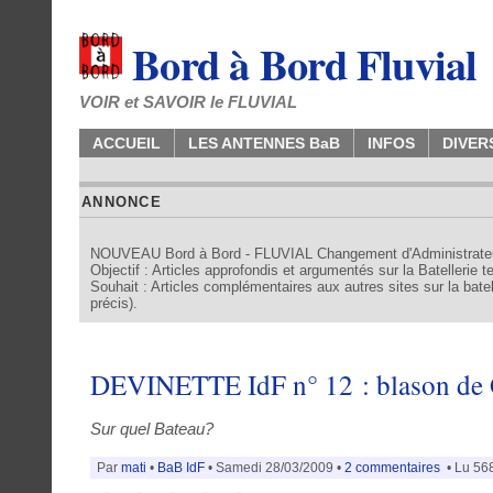
Bord à Bord Fluvial
VOIR et SAVOIR le FLUVIAL
ACCUEIL
LES ANTENNES BaB
INFOS
DIVER
ANNONCE
NOUVEAU Bord à Bord - FLUVIAL Changement d'Administrate
Objectif : Articles approfondis et argumentés sur la Batellerie 
Souhait : Articles complémentaires aux autres sites sur la batell
précis).
DEVINETTE IdF n° 12 : blason 
Sur quel Bateau?
Par
mati
•
BaB IdF
• Samedi 28/03/2009 •
2 commentaires
• Lu 568