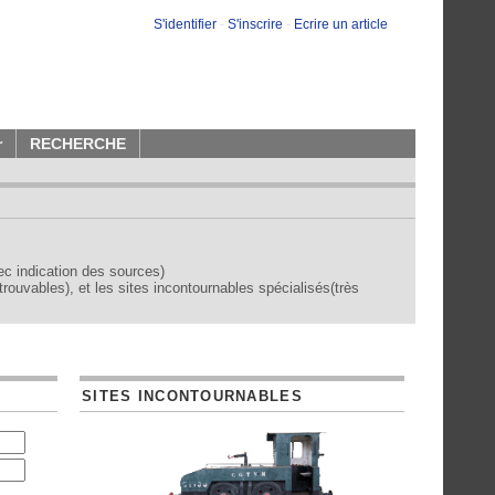
S'identifier
-
S'inscrire
-
Ecrire un article
r
RECHERCHE
vec indication des sources)
trouvables), et les sites incontournables spécialisés(très
SITES INCONTOURNABLES