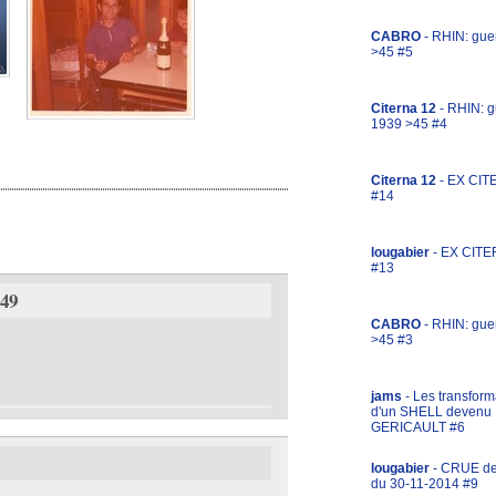
CABRO
- RHIN: gue
>45 #5
Citerna 12
- RHIN: g
1939 >45 #4
Citerna 12
- EX CIT
#14
lougabier
- EX CITE
#13
:49
CABRO
- RHIN: gue
>45 #3
jams
- Les transform
d'un SHELL devenu
GERICAULT #6
lougabier
- CRUE d
du 30-11-2014 #9