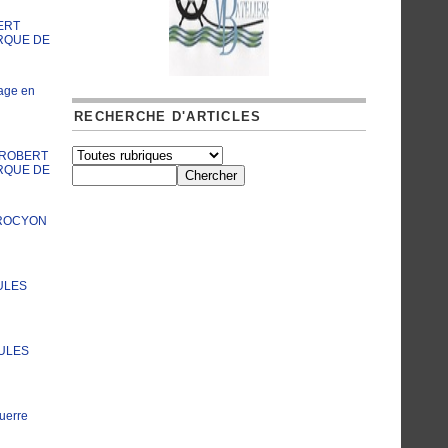
ERT
RQUE DE
age en
RECHERCHE D'ARTICLES
A ROBERT
RQUE DE
PROCYON
ULES
JULES
uerre