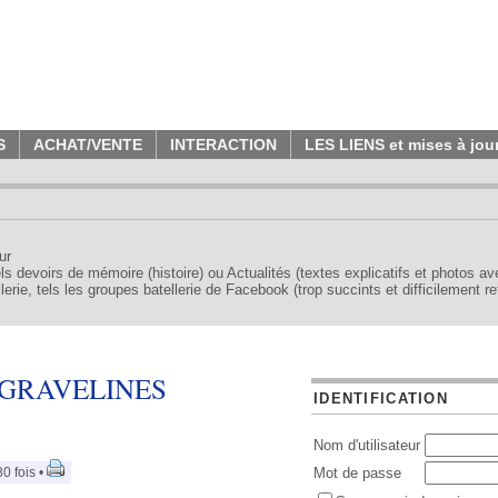
S
ACHAT/VENTE
INTERACTION
LES LIENS et mises à jou
ur
tels devoirs de mémoire (histoire) ou Actualités (textes explicatifs et photos a
erie, tels les groupes batellerie de Facebook (trop succints et difficilement re
de GRAVELINES
IDENTIFICATION
Nom d'utilisateur
0 fois •
Mot de passe