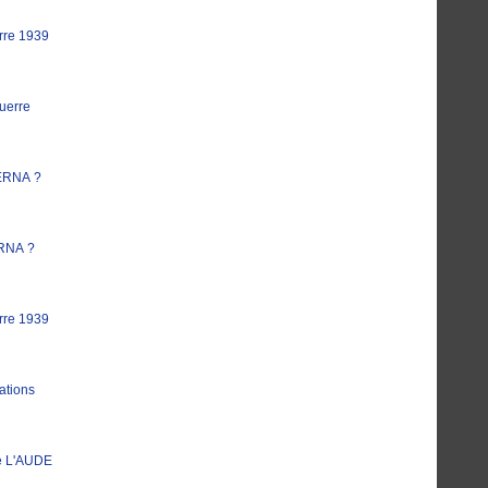
rre 1939
uerre
ERNA ?
RNA ?
rre 1939
ations
e L'AUDE