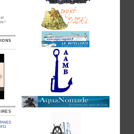
 et
us !
TIONS
IRES
ATANES
 #11