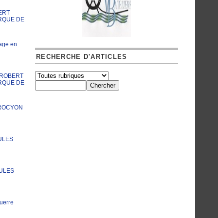
ERT
RQUE DE
age en
RECHERCHE D'ARTICLES
A ROBERT
RQUE DE
PROCYON
ULES
JULES
uerre