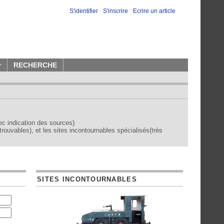
S'identifier
-
S'inscrire
-
Ecrire un article
r
RECHERCHE
vec indication des sources)
trouvables), et les sites incontournables spécialisés(très
SITES INCONTOURNABLES