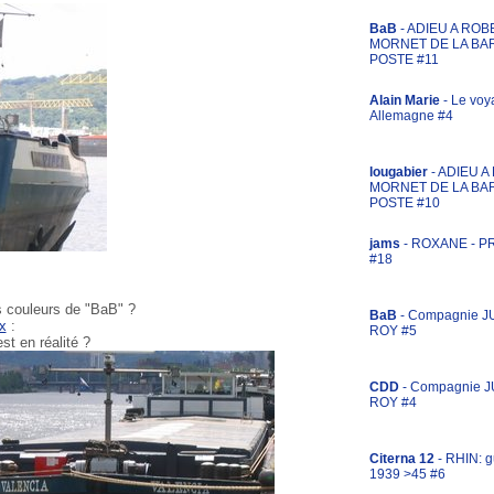
BaB
- ADIEU A ROB
MORNET DE LA BA
POSTE #11
Alain Marie
- Le voy
Allemagne #4
lougabier
- ADIEU 
MORNET DE LA BA
POSTE #10
jams
- ROXANE - 
#18
 couleurs de "BaB" ?
BaB
- Compagnie J
x
:
ROY #5
st en réalité ?
CDD
- Compagnie 
ROY #4
Citerna 12
- RHIN: g
1939 >45 #6