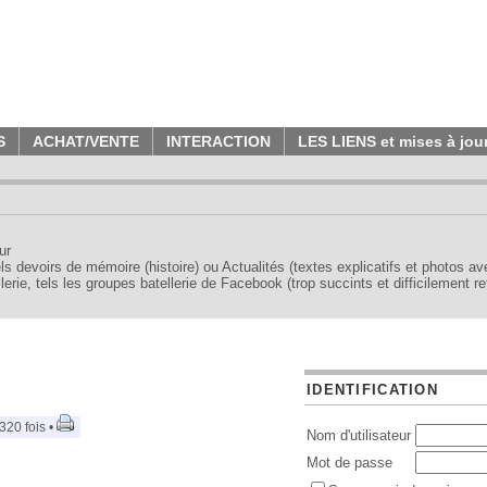
S
ACHAT/VENTE
INTERACTION
LES LIENS et mises à jou
ur
tels devoirs de mémoire (histoire) ou Actualités (textes explicatifs et photos a
erie, tels les groupes batellerie de Facebook (trop succints et difficilement re
IDENTIFICATION
320 fois •
Nom d'utilisateur
Mot de passe