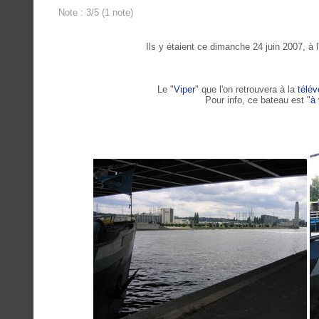
Note : 3/5 (1 note)
Ils y étaient ce dimanche 24 juin 2007, à 
Le "
Viper
" que l'on retrouvera à la
télév
Pour info, ce bateau est "
à 