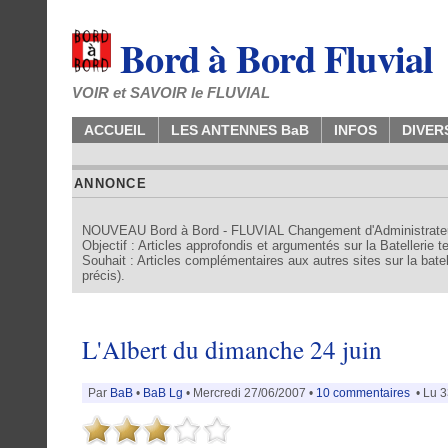
Bord à Bord Fluvial
VOIR et SAVOIR le FLUVIAL
ACCUEIL
LES ANTENNES BaB
INFOS
DIVER
ANNONCE
NOUVEAU Bord à Bord - FLUVIAL Changement d'Administrate
Objectif : Articles approfondis et argumentés sur la Batellerie 
Souhait : Articles complémentaires aux autres sites sur la batell
précis).
L'Albert du dimanche 24 juin
Par
BaB
•
BaB Lg
• Mercredi 27/06/2007 •
10 commentaires
• Lu 3