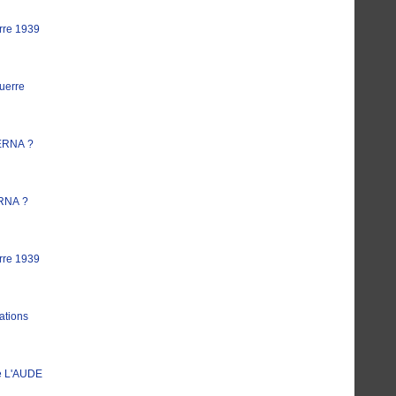
rre 1939
uerre
ERNA ?
RNA ?
rre 1939
ations
e L'AUDE