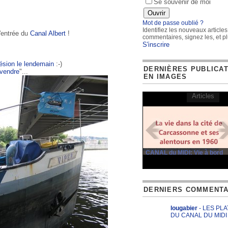
Se souvenir de moi
Mot de passe oublié ?
Identifiez les nouveaux articles
l'entrée du
Canal Albert
!
commentaires, signez les, et pl
S'inscrire
ésion le lendemain
:-)
DERNIÈRES PUBLICA
vendre
"...
EN IMAGES
Articles
CANAL du MIDI: Vie à bord
DERNIERS COMMENTA
lougabier
- LES PL
DU CANAL DU MIDI