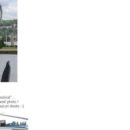
estival"...
reil photo !
ucun doute ;-)