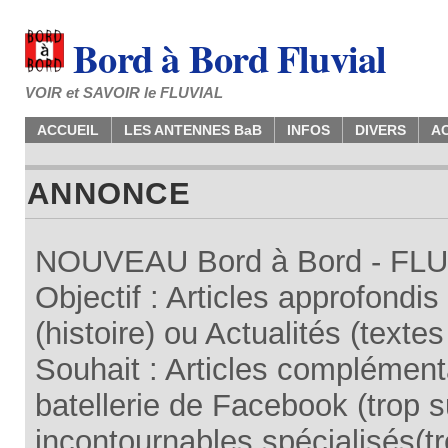
Bord à Bord Fluvial
VOIR et SAVOIR le FLUVIAL
ACCUEIL
LES ANTENNES BaB
INFOS
DIVERS
A
ANNONCE
NOUVEAU Bord à Bord - FLUV
Objectif : Articles approfondi
(histoire) ou Actualités (texte
Souhait : Articles complémenta
batellerie de Facebook (trop su
incontournables spécialisés(tr