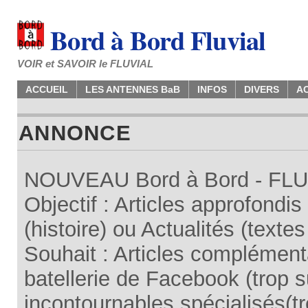
Bord à Bord Fluvial
VOIR et SAVOIR le FLUVIAL
ACCUEIL
LES ANTENNES BaB
INFOS
DIVERS
A
ANNONCE
NOUVEAU Bord à Bord - FLUV
Objectif : Articles approfondi
(histoire) ou Actualités (texte
Souhait : Articles complémenta
batellerie de Facebook (trop su
incontournables spécialisés(tr