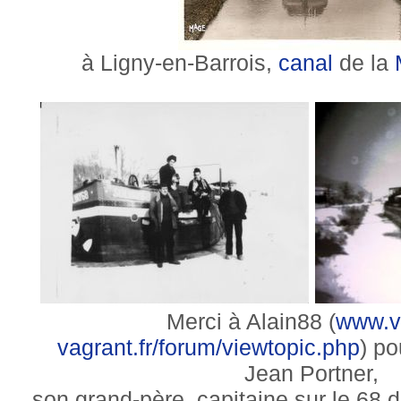
à Ligny-en-Barrois,
canal
de la
Merci à Alain88 (
www.v
vagrant.fr/forum/viewtopic.php
) p
Jean Portner,
son grand-père, capitaine sur le 68 