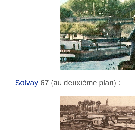
-
Solvay
67 (au deuxième plan) :