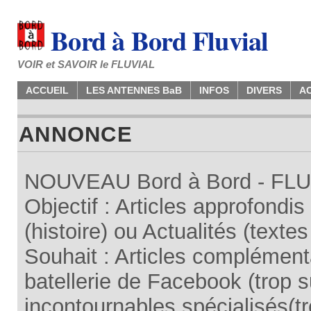
Bord à Bord Fluvial
VOIR et SAVOIR le FLUVIAL
ACCUEIL
LES ANTENNES BaB
INFOS
DIVERS
A
ANNONCE
NOUVEAU Bord à Bord - FLUV
Objectif : Articles approfondi
(histoire) ou Actualités (texte
Souhait : Articles complémenta
batellerie de Facebook (trop su
incontournables spécialisés(tr