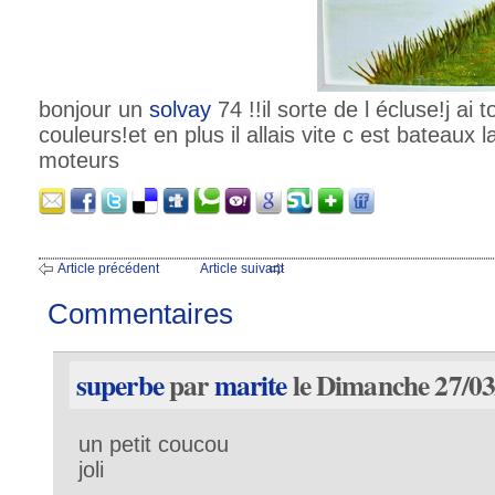
bonjour un
solvay
74 !!il sorte de l écluse!j ai 
couleurs!et en plus il allais vite c est bateaux 
moteurs
Article précédent
Article suivant
Commentaires
superbe
par
marite
le Dimanche 27/03
un petit coucou
joli