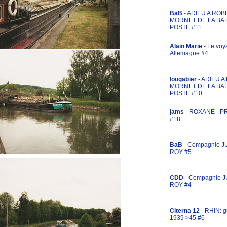
BaB
- ADIEU A ROB
MORNET DE LA BA
POSTE #11
Alain Marie
- Le voy
Allemagne #4
lougabier
- ADIEU 
MORNET DE LA BA
POSTE #10
jams
- ROXANE - 
#18
BaB
- Compagnie J
ROY #5
CDD
- Compagnie 
ROY #4
Citerna 12
- RHIN: g
1939 >45 #6