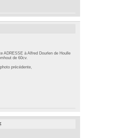
Ste ADRESSE à Alfred Dourlen de Houlle
omhout de 60cv.
 photo précédente,
5