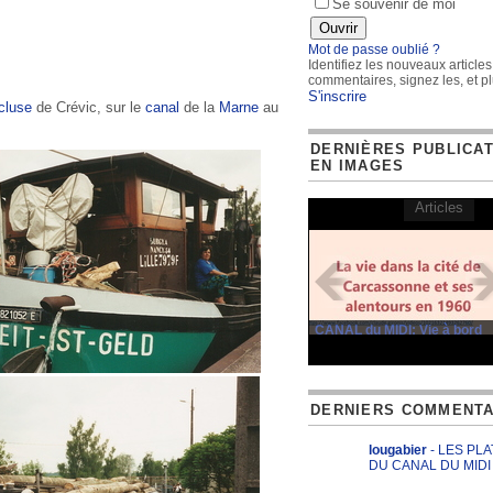
Se souvenir de moi
Mot de passe oublié ?
Identifiez les nouveaux articles
commentaires, signez les, et pl
S'inscrire
cluse
de Crévic, sur le
canal
de la
Marne
au
DERNIÈRES PUBLICA
EN IMAGES
Articles
CANAL du MIDI: Vie à bord
DERNIERS COMMENTA
lougabier
- LES PL
DU CANAL DU MIDI