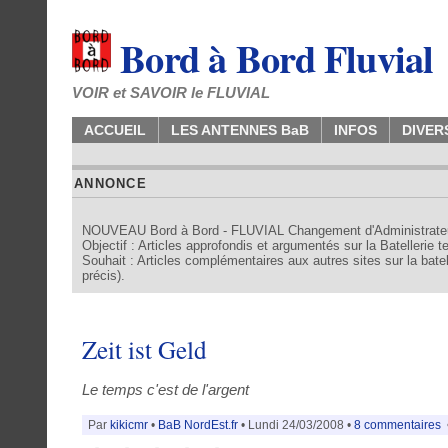
Bord à Bord Fluvial
VOIR et SAVOIR le FLUVIAL
ACCUEIL
LES ANTENNES BaB
INFOS
DIVER
ANNONCE
NOUVEAU Bord à Bord - FLUVIAL Changement d'Administrate
Objectif : Articles approfondis et argumentés sur la Batellerie 
Souhait : Articles complémentaires aux autres sites sur la batell
précis).
Zeit ist Geld
Le temps c'est de l'argent
Par
kikicmr
•
BaB NordEst.fr
• Lundi 24/03/2008 •
8 commentaires
•