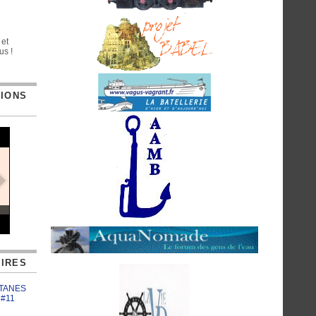
 et
us !
TIONS
IRES
ATANES
 #11