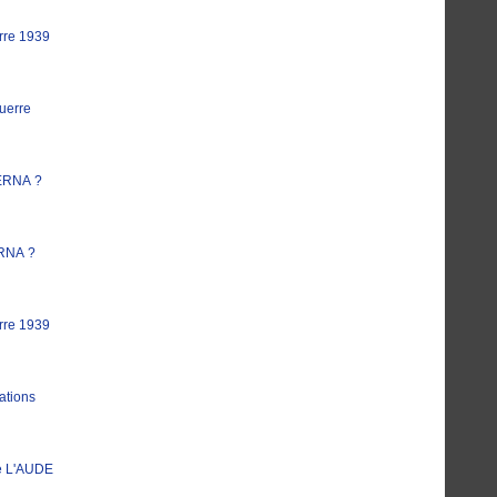
rre 1939
uerre
ERNA ?
RNA ?
rre 1939
ations
e L'AUDE