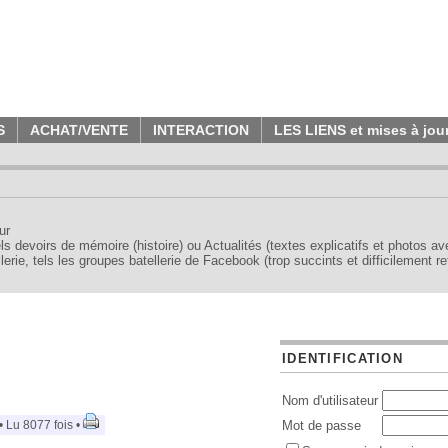
S
ACHAT/VENTE
INTERACTION
LES LIENS et mises à jou
ur
tels devoirs de mémoire (histoire) ou Actualités (textes explicatifs et photos a
erie, tels les groupes batellerie de Facebook (trop succints et difficilement re
IDENTIFICATION
Nom d'utilisateur
 Lu 8077 fois •
Mot de passe