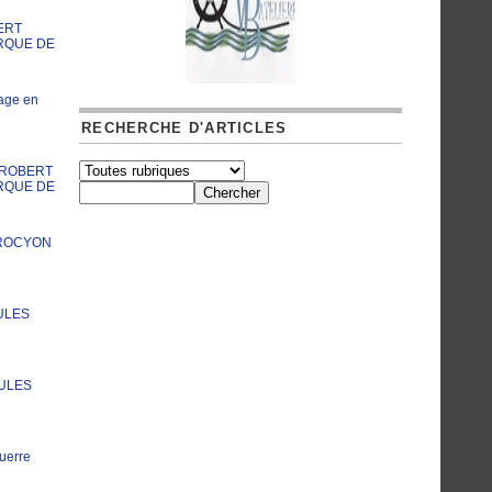
ERT
RQUE DE
age en
RECHERCHE D'ARTICLES
A ROBERT
RQUE DE
PROCYON
ULES
JULES
uerre