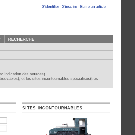
S'identifier
-
S'inscrire
-
Ecrire un article
r
RECHERCHE
vec indication des sources)
trouvables), et les sites incontournables spécialisés(très
SITES INCONTOURNABLES