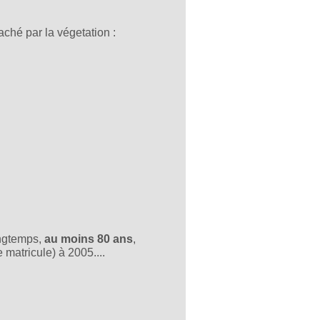
aché par la végetation :
ongtemps,
au moins 80 ans
,
 matricule) à 2005....