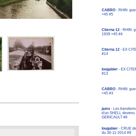
CABRO
- RHIN: gue
>45 #5
Citerna 12
- RHIN: g
1939 >45 #4
Citerna 12
- EX CIT
#14
lougabier
- EX CITE
#13
CABRO
- RHIN: gue
>45 #3
jams
- Les transform
d'un SHELL devenu
GERICAULT #6
lougabier
- CRUE d
du 30-11-2014 #9