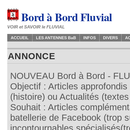
Bord à Bord Fluvial
VOIR et SAVOIR le FLUVIAL
ACCUEIL
LES ANTENNES BaB
INFOS
DIVERS
A
ANNONCE
NOUVEAU Bord à Bord - FLUV
Objectif : Articles approfondi
(histoire) ou Actualités (texte
Souhait : Articles complémenta
batellerie de Facebook (trop su
incontournables spécialisés(tr