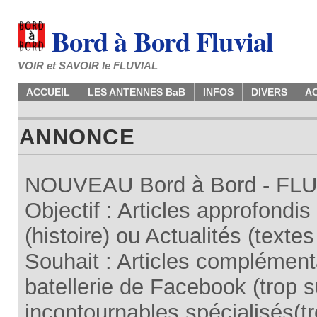
Bord à Bord Fluvial
VOIR et SAVOIR le FLUVIAL
ACCUEIL
LES ANTENNES BaB
INFOS
DIVERS
A
ANNONCE
NOUVEAU Bord à Bord - FLUV
Objectif : Articles approfondi
(histoire) ou Actualités (texte
Souhait : Articles complémenta
batellerie de Facebook (trop su
incontournables spécialisés(tr