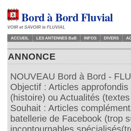
Bord à Bord Fluvial
VOIR et SAVOIR le FLUVIAL
ACCUEIL
LES ANTENNES BaB
INFOS
DIVERS
A
ANNONCE
NOUVEAU Bord à Bord - FLUV
Objectif : Articles approfondi
(histoire) ou Actualités (texte
Souhait : Articles complémenta
batellerie de Facebook (trop su
incontournables spécialisés(tr