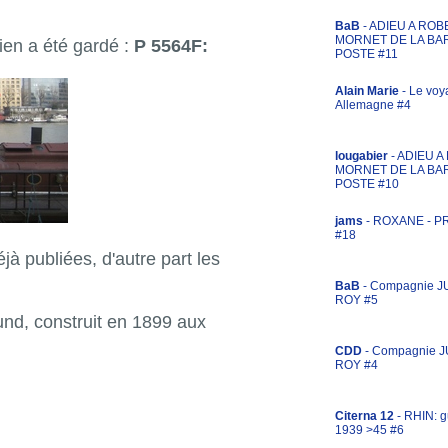
BaB
- ADIEU A ROB
MORNET DE LA BA
ien a été gardé :
P 5564F:
POSTE #11
Alain Marie
- Le voy
Allemagne #4
lougabier
- ADIEU 
MORNET DE LA BA
POSTE #10
jams
- ROXANE - 
#18
jà publiées, d'autre part les
BaB
- Compagnie J
ROY #5
und, construit en 1899 aux
CDD
- Compagnie 
ROY #4
Citerna 12
- RHIN: g
1939 >45 #6