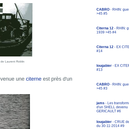
CABRO
- RHIN: gue
>45 #5
Citerna 12
- RHIN: g
1939 >45 #4
Citerna 12
- EX CIT
#14
de Laurent Roblin
lougabier
- EX CITE
#13
devenue une
citerne
est près d'un
CABRO
- RHIN: gue
>45 #3
jams
- Les transform
d'un SHELL devenu
GERICAULT #6
lougabier
- CRUE d
du 30-11-2014 #9