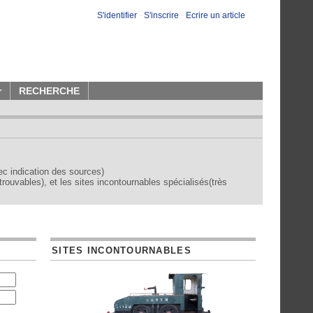
S'identifier
-
S'inscrire
-
Ecrire un article
r
RECHERCHE
vec indication des sources)
trouvables), et les sites incontournables spécialisés(très
SITES INCONTOURNABLES