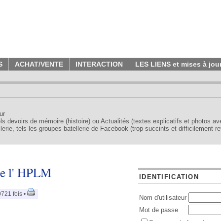
S
ACHAT/VENTE
INTERACTION
LES LIENS et mises à jou
ur
tels devoirs de mémoire (histoire) ou Actualités (textes explicatifs et photos a
erie, tels les groupes batellerie de Facebook (trop succints et difficilement re
de l' HPLM
IDENTIFICATION
721 fois •
Nom d'utilisateur
Mot de passe