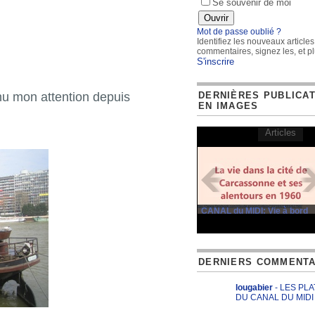
Se souvenir de moi
Mot de passe oublié ?
Identifiez les nouveaux articles
commentaires, signez les, et pl
S'inscrire
DERNIÈRES PUBLICA
nu mon attention depuis
EN IMAGES
Articles
CANAL du MIDI: Vie à bord
DERNIERS COMMENTA
lougabier
- LES PL
DU CANAL DU MIDI