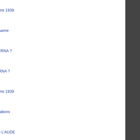
rre 1939
uerre
ERNA ?
RNA ?
rre 1939
ations
e L'AUDE