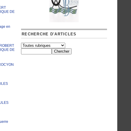
ERT
RQUE DE
age en
RECHERCHE D'ARTICLES
A ROBERT
RQUE DE
PROCYON
ULES
JULES
uerre