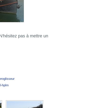
 N'hésitez pas à mettre un
eroglisseur
de-l-hplm