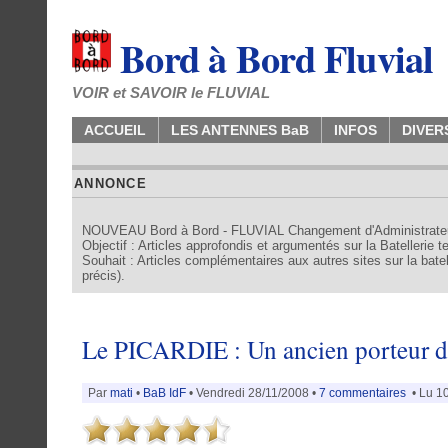
Bord à Bord Fluvial
VOIR et SAVOIR le FLUVIAL
ACCUEIL
LES ANTENNES BaB
INFOS
DIVER
ANNONCE
NOUVEAU Bord à Bord - FLUVIAL Changement d'Administrate
Objectif : Articles approfondis et argumentés sur la Batellerie 
Souhait : Articles complémentaires aux autres sites sur la batell
précis).
Le PICARDIE : Un ancien porteur 
Par
mati
•
BaB IdF
• Vendredi 28/11/2008 •
7 commentaires
• Lu 10