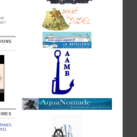
 et
us !
TIONS
IRES
ATANES
 #11