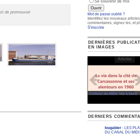
Se souvenir de moi
est de promouvoir
Mot de passe oublié ?
Identifiez les nouveaux articles
commentaires, signez les, et pl
S'inscrire
DERNIÈRES PUBLICA
EN IMAGES
Articles
CANAL du MIDI: Vie à bord
DERNIERS COMMENTA
lougabier
- LES PL
DU CANAL DU MIDI