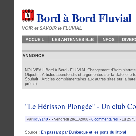
Bord à Bord Fluvial
VOIR et SAVOIR le FLUVIAL
ACCUEIL
LES ANTENNES BaB
INFOS
DIVER
ANNONCE
NOUVEAU Bord à Bord - FLUVIAL Changement d'Administrate
Objectif : Articles approfondis et argumentés sur la Batellerie 
Souhait : Articles complémentaires aux autres sites sur la batell
précis).
"Le Hérisson Plongée" - Un club C
Par
jld59140
•
• Vendredi 28/11/2008 •
0 commentaires
• Lu 2575 
Source :
En passant par Dunkerque et les ports du littoral