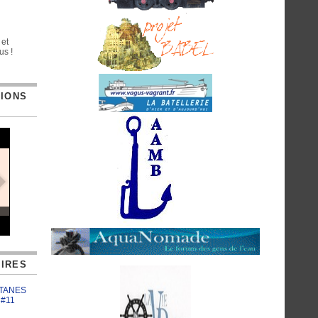
 et
us !
TIONS
IRES
ATANES
 #11