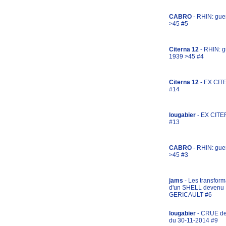
CABRO
- RHIN: gue
>45 #5
Citerna 12
- RHIN: g
1939 >45 #4
Citerna 12
- EX CIT
#14
lougabier
- EX CITE
#13
CABRO
- RHIN: gue
>45 #3
jams
- Les transform
d'un SHELL devenu
GERICAULT #6
lougabier
- CRUE d
du 30-11-2014 #9