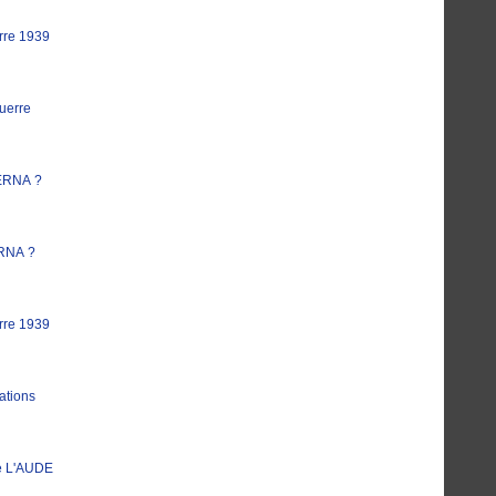
rre 1939
uerre
ERNA ?
RNA ?
rre 1939
ations
e L'AUDE