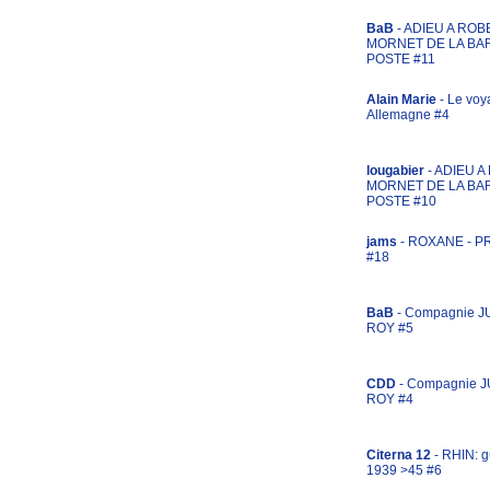
BaB
- ADIEU A ROB
MORNET DE LA BA
POSTE #11
Alain Marie
- Le voy
Allemagne #4
lougabier
- ADIEU 
MORNET DE LA BA
POSTE #10
jams
- ROXANE - 
#18
BaB
- Compagnie J
ROY #5
CDD
- Compagnie 
ROY #4
Citerna 12
- RHIN: g
1939 >45 #6