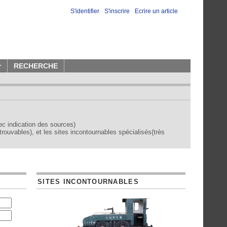
S'identifier
-
S'inscrire
-
Ecrire un article
r
RECHERCHE
vec indication des sources)
trouvables), et les sites incontournables spécialisés(très
SITES INCONTOURNABLES