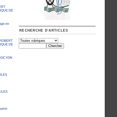
ERT
RQUE DE
age en
RECHERCHE D'ARTICLES
A ROBERT
RQUE DE
PROCYON
ULES
JULES
uerre