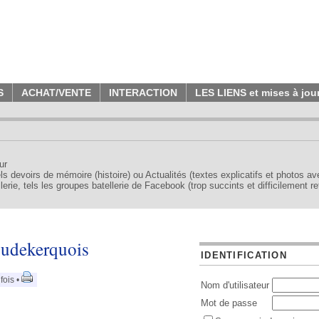
S
ACHAT/VENTE
INTERACTION
LES LIENS et mises à jou
ur
tels devoirs de mémoire (histoire) ou Actualités (textes explicatifs et photos a
erie, tels les groupes batellerie de Facebook (trop succints et difficilement re
oudekerquois
IDENTIFICATION
fois •
Nom d'utilisateur
Mot de passe