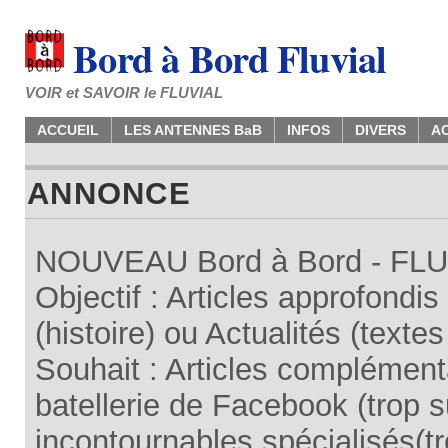
Bord à Bord Fluvial
VOIR et SAVOIR le FLUVIAL
ACCUEIL
LES ANTENNES BaB
INFOS
DIVERS
A
ANNONCE
NOUVEAU Bord à Bord - FLUV
Objectif : Articles approfondi
(histoire) ou Actualités (texte
Souhait : Articles complémenta
batellerie de Facebook (trop su
incontournables spécialisés(tr