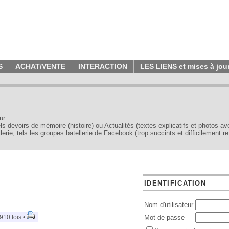
S
ACHAT/VENTE
INTERACTION
LES LIENS et mises à jou
ur
tels devoirs de mémoire (histoire) ou Actualités (textes explicatifs et photos a
erie, tels les groupes batellerie de Facebook (trop succints et difficilement re
IDENTIFICATION
Nom d'utilisateur
910 fois •
Mot de passe