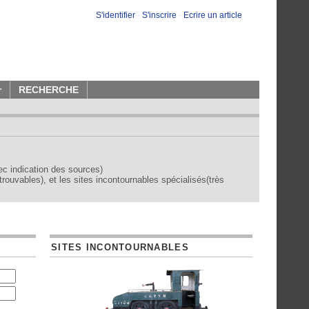
S'identifier
-
S'inscrire
-
Ecrire un article
r
RECHERCHE
vec indication des sources)
trouvables), et les sites incontournables spécialisés(très
SITES INCONTOURNABLES