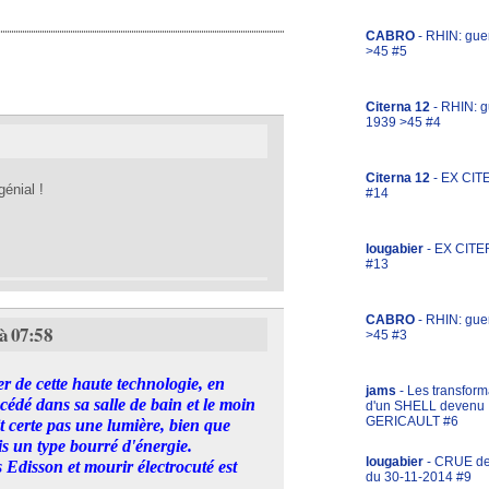
CABRO
- RHIN: gue
>45 #5
Citerna 12
- RHIN: g
1939 >45 #4
Citerna 12
- EX CIT
génial !
#14
lougabier
- EX CITE
#13
CABRO
- RHIN: gue
à 07:58
>45 #3
er de cette haute technologie, en
jams
- Les transform
rocédé dans sa salle de bain et le moin
d'un SHELL devenu
GERICAULT #6
ait certe pas une lumière, bien que
s un type bourré d'énergie.
lougabier
- CRUE d
 Edisson et mourir électrocuté est
du 30-11-2014 #9