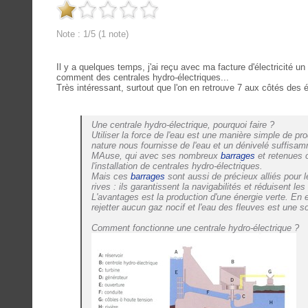
Note : 1/5 (1 note)
Il y a quelques temps, j'ai reçu avec ma facture d'électricité un
comment des centrales hydro-électriques...
Très intéressant, surtout que l'on en retrouve 7 aux côtés des
Une centrale hydro-électrique, pourquoi faire ?
Utiliser la force de l'eau est une manière simple de produi
nature nous fournisse de l'eau et un dénivelé suffisam
MAuse, qui avec ses nombreux
barrages
et retenues o
l'installation de centrales hydro-électriques.
Mais ces
barrages
sont aussi de précieux alliés pour l
rives : ils garantissent la navigabilités et réduisent les
L'avantages est la production d'une énergie verte. En 
rejetter aucun gaz nocif et l'eau des fleuves est une s
Comment fonctionne une centrale hydro-électrique ?