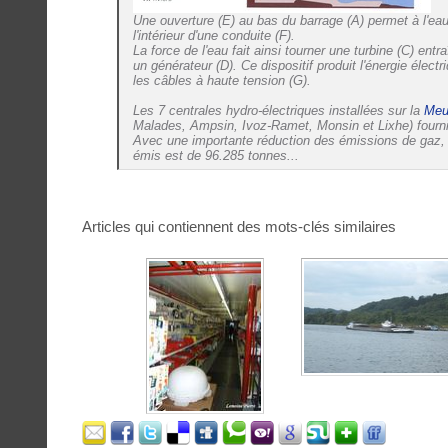
Une ouverture (E) au bas du barrage (A) permet à l'eau
l'intérieur d'une conduite (F).
La force de l'eau fait ainsi tourner une turbine (C) ent
un générateur (D). Ce dispositif produit l'énergie électr
les câbles à haute tension (G).
Les 7 centrales hydro-électriques installées sur la
Meu
Malades, Ampsin, Ivoz-Ramet, Monsin et Lixhe) fournis
Avec une importante réduction des émissions de gaz, p
émis est de 96.285 tonnes...
Articles qui contiennent des mots-clés similaires