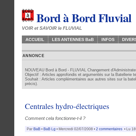
Bord à Bord Fluvial
VOIR et SAVOIR le FLUVIAL
ACCUEIL
LES ANTENNES BaB
INFOS
DIVER
ANNONCE
NOUVEAU Bord à Bord - FLUVIAL Changement d'Administrate
Objectif : Articles approfondis et argumentés sur la Batellerie 
Souhait : Articles complémentaires aux autres sites sur la batell
précis).
Centrales hydro-électriques
Comment cela fonctionne-t-il ?
Par
BaB
•
BaB Lg
• Mercredi 02/07/2008 •
2 commentaires
• Lu 18