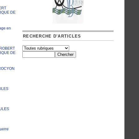
ERT
RQUE DE
age en
RECHERCHE D'ARTICLES
A ROBERT
RQUE DE
PROCYON
ULES
JULES
uerre