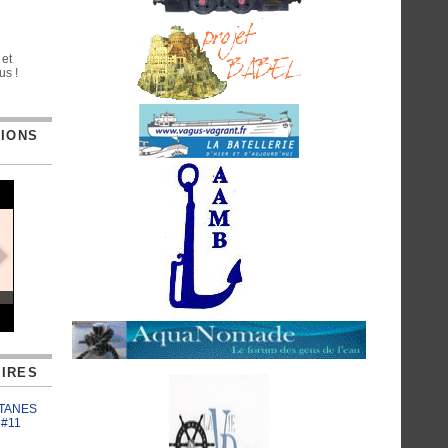
 et
us !
TIONS
IRES
ATANES
 #11