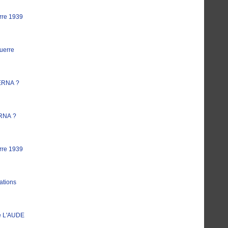
rre 1939
uerre
ERNA ?
RNA ?
rre 1939
ations
e L'AUDE