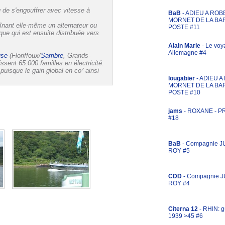
 de s'engouffrer avec vitesse à
BaB
- ADIEU A ROB
MORNET DE LA BA
raînant elle-même un alternateur ou
POSTE #11
ique qui est ensuite distribuée vers
Alain Marie
- Le voy
Allemagne #4
se
(Floriffoux/
Sambre
, Grands-
sent 65.000 familles en électricité.
uisque le gain global en co² ainsi
lougabier
- ADIEU 
MORNET DE LA BA
POSTE #10
jams
- ROXANE - 
#18
BaB
- Compagnie J
ROY #5
CDD
- Compagnie 
ROY #4
Citerna 12
- RHIN: g
1939 >45 #6