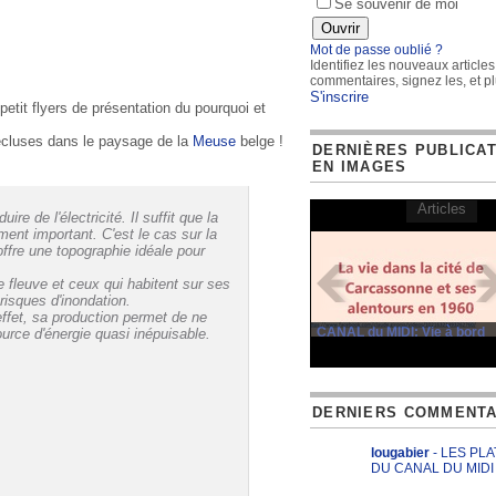
Se souvenir de moi
Mot de passe oublié ?
Identifiez les nouveaux articles
commentaires, signez les, et pl
S'inscrire
 petit flyers de présentation du pourquoi et
 écluses dans le paysage de la
Meuse
belge !
DERNIÈRES PUBLICA
EN IMAGES
Articles
re de l'électricité. Il suffit que la
ment important. C'est le cas sur la
ffre une topographie idéale pour
e fleuve et ceux qui habitent sur ses
 risques d'inondation.
effet, sa production permet de ne
CANAL du MIDI: Vie à bord
ource d'énergie quasi inépuisable.
DERNIERS COMMENTA
lougabier
- LES PL
DU CANAL DU MIDI