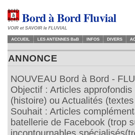
Bord à Bord Fluvial
VOIR et SAVOIR le FLUVIAL
ACCUEIL
LES ANTENNES BaB
INFOS
DIVERS
A
ANNONCE
NOUVEAU Bord à Bord - FLUV
Objectif : Articles approfondi
(histoire) ou Actualités (texte
Souhait : Articles complémenta
batellerie de Facebook (trop su
incontournables spécialisés(tr