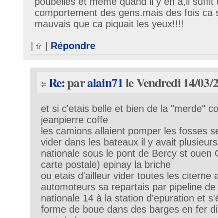
poubelles et meme quand il y en a,il suffit
comportement des gens.mais des fois ca s
mauvais que ca piquait les yeux!!!!
|
|
Répondre
Re:
par
alain71
le Vendredi 14/03/
et si c'etais belle et bien de la "merde"
jeanpierre coffe
les camions allaient pomper les fosses se
vider dans les bateaux il y avait plusieu
nationale sous le pont de Bercy st ouen C
carte postale) epinay la briche
ou etais d'ailleur vider toutes les citerne 
automoteurs sa repartais par pipeline de 
nationale 14 à la station d'epuration et s
forme de boue dans des barges en fer dir