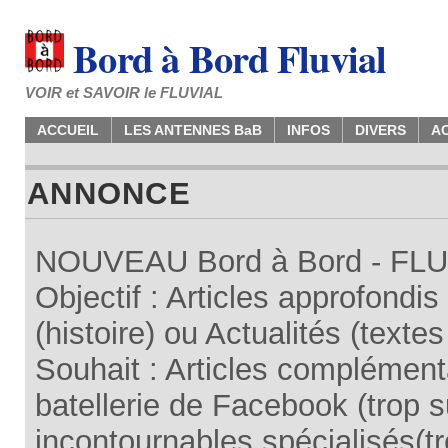
Bord à Bord Fluvial
VOIR et SAVOIR le FLUVIAL
ACCUEIL
LES ANTENNES BaB
INFOS
DIVERS
A
ANNONCE
NOUVEAU Bord à Bord - FLUV
Objectif : Articles approfondi
(histoire) ou Actualités (texte
Souhait : Articles complémenta
batellerie de Facebook (trop su
incontournables spécialisés(tr