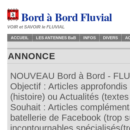
Bord à Bord Fluvial
VOIR et SAVOIR le FLUVIAL
ACCUEIL
LES ANTENNES BaB
INFOS
DIVERS
A
ANNONCE
NOUVEAU Bord à Bord - FLUV
Objectif : Articles approfondi
(histoire) ou Actualités (texte
Souhait : Articles complémenta
batellerie de Facebook (trop su
incontournables spécialisés(tr