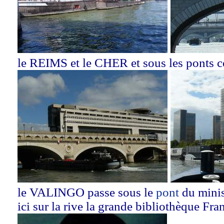
le REIMS et le CHER et sous les ponts c
le VALINGO passe sous le
pont
du minis
ici sur la rive la grande bibliothèque Fr