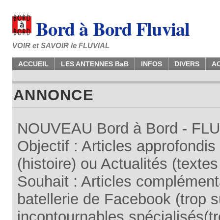
Bord à Bord Fluvial
VOIR et SAVOIR le FLUVIAL
ACCUEIL
LES ANTENNES BaB
INFOS
DIVERS
A
ANNONCE
NOUVEAU Bord à Bord - FLUV
Objectif : Articles approfondi
(histoire) ou Actualités (texte
Souhait : Articles complémenta
batellerie de Facebook (trop su
incontournables spécialisés(tr