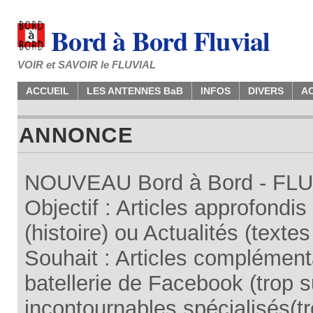
Bord à Bord Fluvial
VOIR et SAVOIR le FLUVIAL
ACCUEIL
LES ANTENNES BaB
INFOS
DIVERS
A
ANNONCE
NOUVEAU Bord à Bord - FLUV
Objectif : Articles approfondi
(histoire) ou Actualités (texte
Souhait : Articles complémenta
batellerie de Facebook (trop su
incontournables spécialisés(tr