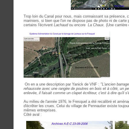
Trop loin du Canal pour nous, mais connaissant sa présence, c
mariniers, si bien que l'on ne dispose pas de photo ni de carte p
certains l'écrivent
Lachaud
ou encore
La Chaux.
(Une carrière 
On en a une description par Yanick de VNF :
"
L'ancien barrage
rehaussée avec une rangée de poutres en bois et à côté, un pe
enlevée, il faisait comme un clapet écrêteur, c'est à dire qu'il 
Au milieu de l'année 1976, le Fresquel a été recalibré et aména
d'écrêter les crues. Celui du village de Pennautier existe toujour
mêmes entreprises.
Côté aval :