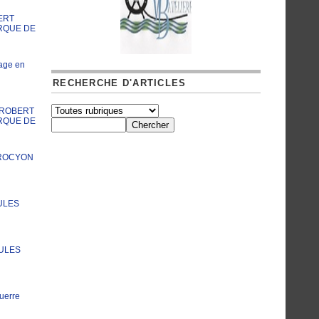
ERT
RQUE DE
age en
RECHERCHE D'ARTICLES
A ROBERT
RQUE DE
PROCYON
ULES
JULES
uerre