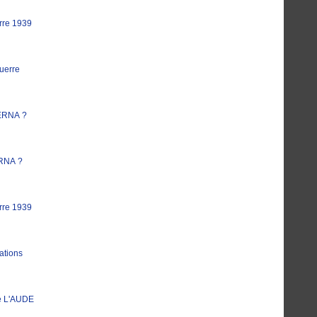
rre 1939
uerre
ERNA ?
RNA ?
rre 1939
ations
e L'AUDE