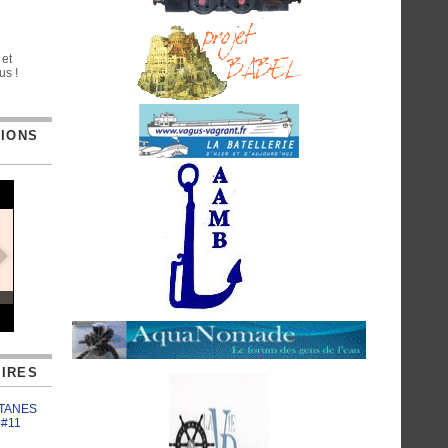
 et
us !
TIONS
IRES
ATANES
 #11