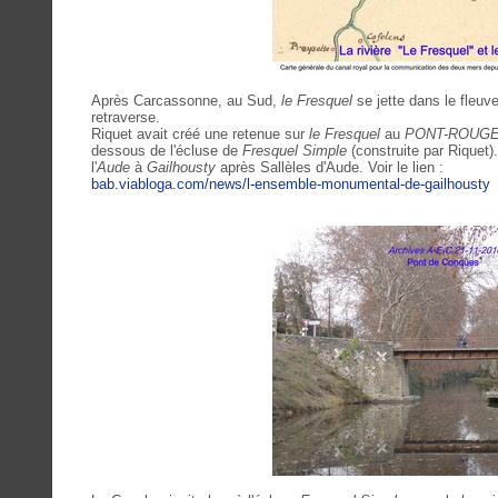
Après Carcassonne, au Sud,
le Fresquel
se jette dans le fleu
retraverse.
Riquet avait créé une retenue sur
le Fresquel
au
PONT-ROUG
dessous de l'écluse de
Fresquel Simple
(construite par Riquet)
l'
Aude
à
Gailhousty
après Sallèles d'Aude. Voir le lien :
bab.viabloga.com/news/l-ensemble-monumental-de-gailhousty