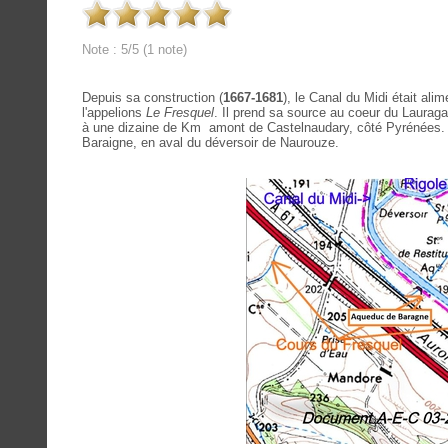
Note : 5/5 (1 note)
Depuis sa construction (
1667-1681
), le Canal du Midi était alim
l'appelions
Le Fresquel
. Il prend sa source au coeur du Lauragai
à une dizaine de Km amont de Castelnaudary, côté Pyrénées. Il
Baraigne, en aval du déversoir de Naurouze.