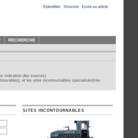
S'identifier
-
S'inscrire
-
Ecrire un article
r
RECHERCHE
vec indication des sources)
trouvables), et les sites incontournables spécialisés(très
SITES INCONTOURNABLES