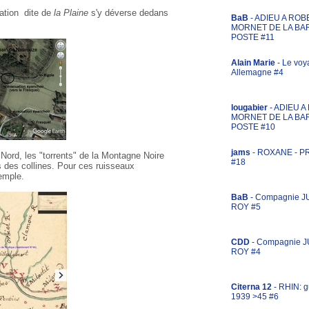
tation dite de
la Plaine
s'y déverse dedans
BaB
- ADIEU A ROB
MORNET DE LA BA
POSTE #11
Alain Marie
- Le voy
Allemagne #4
lougabier
- ADIEU 
MORNET DE LA BA
POSTE #10
jams
- ROXANE - 
Nord, les "torrents" de la Montagne Noire
#18
s des collines. Pour ces ruisseaux
xemple.
BaB
- Compagnie J
ROY #5
CDD
- Compagnie 
ROY #4
Citerna 12
- RHIN: g
1939 >45 #6