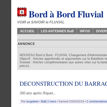
Bord à Bord Fluvial
VOIR et SAVOIR le FLUVIAL
ACCUEIL
LES ANTENNES BaB
INFOS
DIVER
ANNONCE
NOUVEAU Bord à Bord - FLUVIAL Changement d'Administrate
Objectif : Articles approfondis et argumentés sur la Batellerie 
Souhait : Articles complémentaires aux autres sites sur la batell
précis).
DECONSTRUCTION DU BARRA
350 ans après Riquet...
Par
lougabier
•
BaB 2 mers
• Samedi 03/03/2018 •
2 commentaire