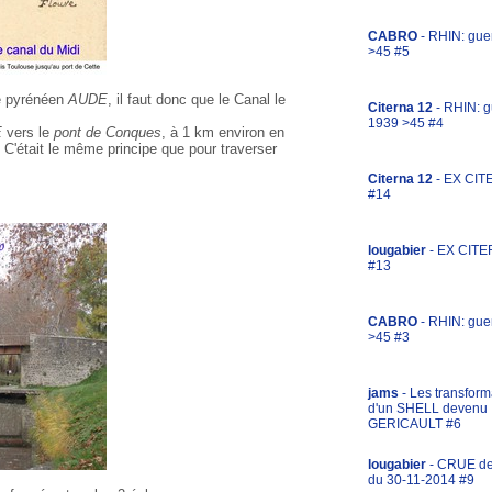
CABRO
- RHIN: gue
>45 #5
ve pyrénéen
AUDE
, il faut donc que le Canal le
Citerna 12
- RHIN: g
1939 >45 #4
E
vers le
pont de Conques
, à 1 km environ en
. C'était le même principe que pour traverser
Citerna 12
- EX CIT
#14
lougabier
- EX CITE
#13
CABRO
- RHIN: gue
>45 #3
jams
- Les transform
d'un SHELL devenu
GERICAULT #6
lougabier
- CRUE d
du 30-11-2014 #9