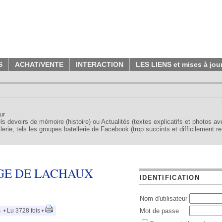
S
ACHAT/VENTE
INTERACTION
LES LIENS et mises à jou
ur
tels devoirs de mémoire (histoire) ou Actualités (textes explicatifs et photos a
erie, tels les groupes batellerie de Facebook (trop succints et difficilement re
GE DE LACHAUX
IDENTIFICATION
Nom d'utilisateur
s
• Lu 3728 fois •
Mot de passe