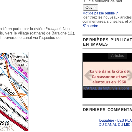
Se souvenir de moi
Mot de passe oublié ?
Identifiez les nouveaux articles
commentaires, signez les, et pl
S'inscrire
enté en partie par la rivière
Fresquel
. Nous
s, vers le village (cathare) de Baraigne (11),
 traverse le canal via l'aqueduc de
DERNIÈRES PUBLICA
EN IMAGES
Articles
CANAL du MIDI: Vie à bord
DERNIERS COMMENTA
lougabier
- LES PL
DU CANAL DU MIDI