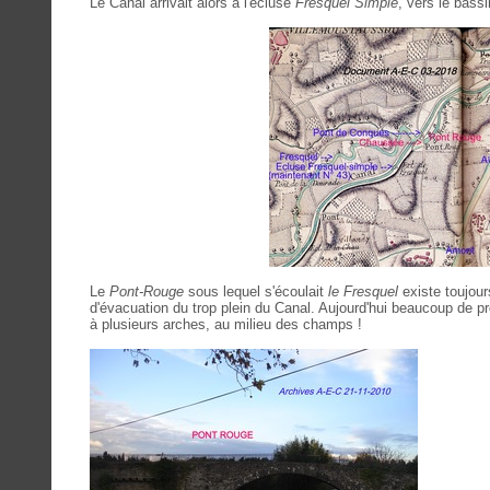
Le Canal arrivait alors à l'écluse
Fresquel Simple
, vers le bass
Le
Pont-Rouge
sous lequel s'écoulait
le Fresquel
existe toujour
d'évacuation du trop plein du Canal. Aujourd'hui beaucoup de 
à plusieurs arches, au milieu des champs !