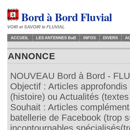
Bord à Bord Fluvial
VOIR et SAVOIR le FLUVIAL
ACCUEIL
LES ANTENNES BaB
INFOS
DIVERS
A
ANNONCE
NOUVEAU Bord à Bord - FLUV
Objectif : Articles approfondi
(histoire) ou Actualités (texte
Souhait : Articles complémenta
batellerie de Facebook (trop su
incontournables spécialisés(tr