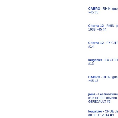
CABRO
- RHIN: gue
>45 #5
Citerna 12
- RHIN: g
1939 >45 #4
Citerna 12
- EX CIT
#14
lougabier
- EX CITE
#13
CABRO
- RHIN: gue
>45 #3
jams
- Les transform
d'un SHELL devenu
GERICAULT #6
lougabier
- CRUE d
du 30-11-2014 #9