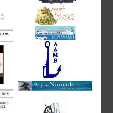
 et
us !
TIONS
IRES
ATANES
 #11