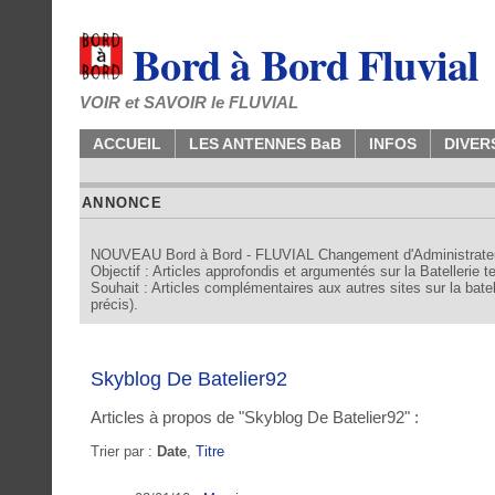
Bord à Bord Fluvial
VOIR et SAVOIR le FLUVIAL
ACCUEIL
LES ANTENNES BaB
INFOS
DIVER
ANNONCE
NOUVEAU Bord à Bord - FLUVIAL Changement d'Administrate
Objectif : Articles approfondis et argumentés sur la Batellerie 
Souhait : Articles complémentaires aux autres sites sur la batell
précis).
Skyblog De Batelier92
Articles à propos de "Skyblog De Batelier92" :
Trier par :
Date
,
Titre