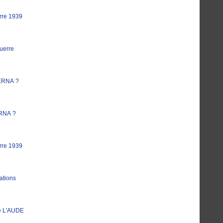
rre 1939
uerre
ERNA ?
RNA ?
rre 1939
ations
e L'AUDE