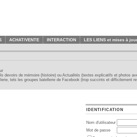
S
ACHAT/VENTE
INTERACTION
LES LIENS et mises à jou
ur
tels devoirs de mémoire (histoire) ou Actualités (textes explicatifs et photos a
erie, tels les groupes batellerie de Facebook (trop succints et difficilement re
IDENTIFICATION
Nom d'utilisateur
Mot de passe