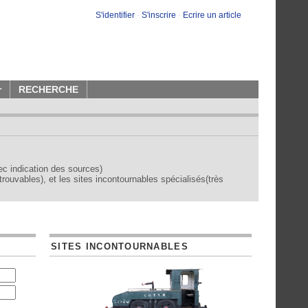
S'identifier
-
S'inscrire
-
Ecrire un article
r
RECHERCHE
vec indication des sources)
trouvables), et les sites incontournables spécialisés(très
SITES INCONTOURNABLES