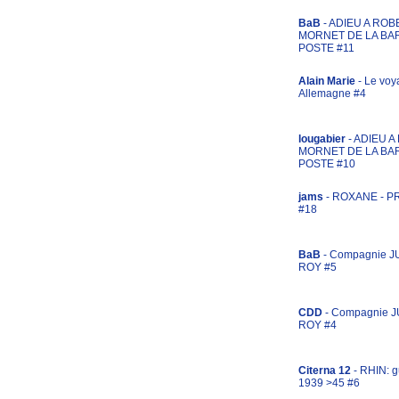
BaB
- ADIEU A ROB
MORNET DE LA BA
POSTE #11
Alain Marie
- Le voy
Allemagne #4
lougabier
- ADIEU 
MORNET DE LA BA
POSTE #10
jams
- ROXANE - 
#18
BaB
- Compagnie J
ROY #5
CDD
- Compagnie 
ROY #4
Citerna 12
- RHIN: g
1939 >45 #6