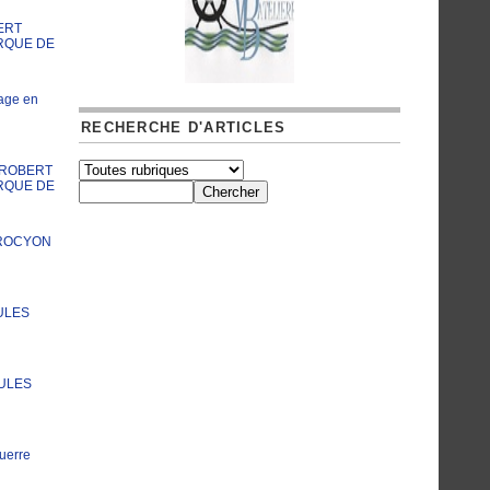
ERT
RQUE DE
age en
RECHERCHE D'ARTICLES
A ROBERT
RQUE DE
PROCYON
ULES
JULES
uerre