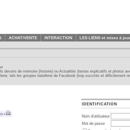
S
ACHAT/VENTE
INTERACTION
LES LIENS et mises à jou
ur
tels devoirs de mémoire (histoire) ou Actualités (textes explicatifs et photos a
erie, tels les groupes batellerie de Facebook (trop succints et difficilement re
IDENTIFICATION
is •
Nom d'utilisateur
Mot de passe