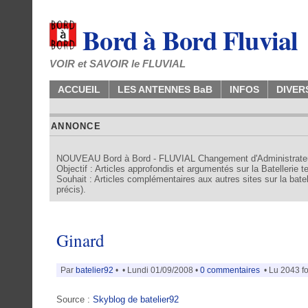
Bord à Bord Fluvial
VOIR et SAVOIR le FLUVIAL
ACCUEIL
LES ANTENNES BaB
INFOS
DIVER
ANNONCE
NOUVEAU Bord à Bord - FLUVIAL Changement d'Administrate
Objectif : Articles approfondis et argumentés sur la Batellerie 
Souhait : Articles complémentaires aux autres sites sur la batell
précis).
Ginard
Par
batelier92
•
• Lundi 01/09/2008 •
0 commentaires
• Lu 2043 fo
Source :
Skyblog de batelier92