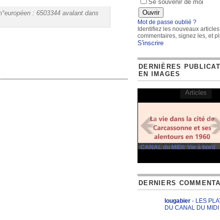
Se souvenir de moi
°européen : 6503344 avalant dans
Mot de passe oublié ?
Identifiez les nouveaux articles
commentaires, signez les, et pl
S'inscrire
DERNIÈRES PUBLICA
EN IMAGES
Articles
CANAL du MIDI: Vie à bord
DERNIERS COMMENTA
lougabier
- LES PL
DU CANAL DU MIDI