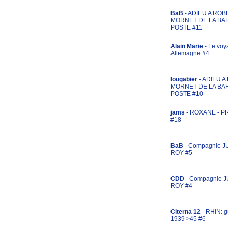
BaB
- ADIEU A ROB
MORNET DE LA BA
POSTE #11
Alain Marie
- Le voy
Allemagne #4
lougabier
- ADIEU 
MORNET DE LA BA
POSTE #10
jams
- ROXANE - 
#18
BaB
- Compagnie J
ROY #5
CDD
- Compagnie 
ROY #4
Citerna 12
- RHIN: g
1939 >45 #6