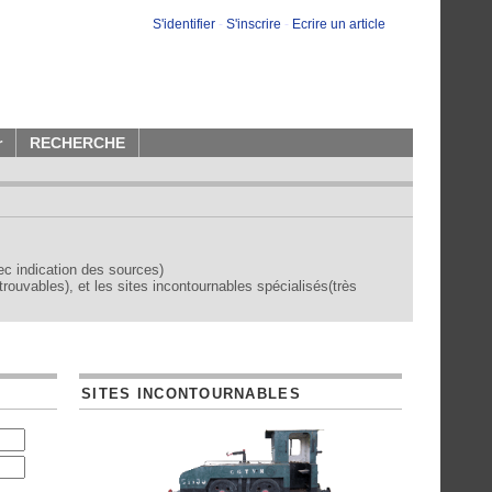
S'identifier
-
S'inscrire
-
Ecrire un article
r
RECHERCHE
vec indication des sources)
trouvables), et les sites incontournables spécialisés(très
SITES INCONTOURNABLES