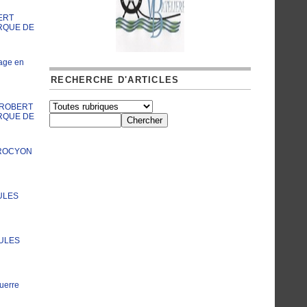
ERT
RQUE DE
age en
RECHERCHE D'ARTICLES
A ROBERT
RQUE DE
PROCYON
ULES
JULES
uerre