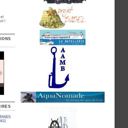
 et
us !
TIONS
IRES
ATANES
 #11