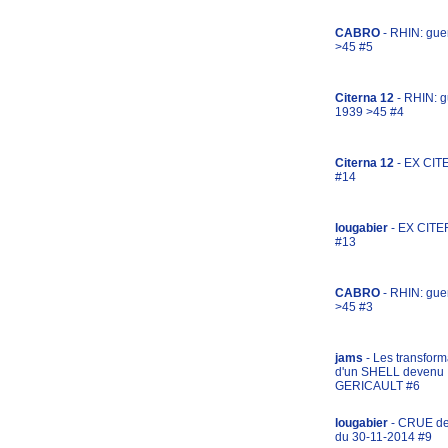
CABRO
- RHIN: gue
>45 #5
Citerna 12
- RHIN: g
1939 >45 #4
Citerna 12
- EX CIT
#14
lougabier
- EX CITE
#13
CABRO
- RHIN: gue
>45 #3
jams
- Les transform
d'un SHELL devenu
GERICAULT #6
lougabier
- CRUE d
du 30-11-2014 #9