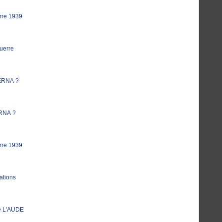
rre 1939
uerre
ERNA ?
RNA ?
rre 1939
ations
e L'AUDE