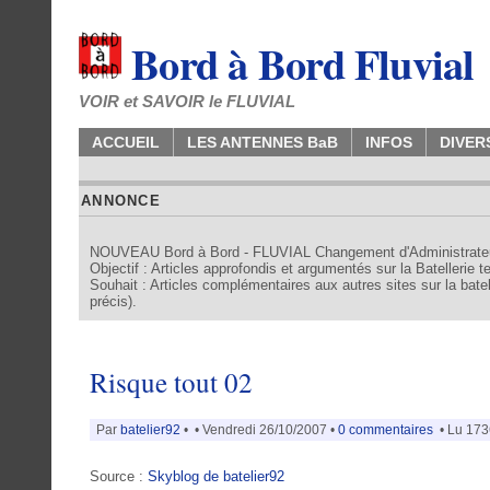
Bord à Bord Fluvial
VOIR et SAVOIR le FLUVIAL
ACCUEIL
LES ANTENNES BaB
INFOS
DIVER
ANNONCE
NOUVEAU Bord à Bord - FLUVIAL Changement d'Administrate
Objectif : Articles approfondis et argumentés sur la Batellerie 
Souhait : Articles complémentaires aux autres sites sur la batell
précis).
Risque tout 02
Par
batelier92
•
• Vendredi 26/10/2007 •
0 commentaires
• Lu 1736
Source :
Skyblog de batelier92