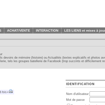
S
ACHAT/VENTE
INTERACTION
LES LIENS et mises à jou
ur
tels devoirs de mémoire (histoire) ou Actualités (textes explicatifs et photos a
erie, tels les groupes batellerie de Facebook (trop succints et difficilement re
IDENTIFICATION
 fois •
Nom d'utilisateur
Mot de passe