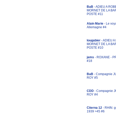
BaB
- ADIEU A ROB
MORNET DE LA BA
POSTE #11
Alain Marie
- Le voy
Allemagne #4
lougabier
- ADIEU 
MORNET DE LA BA
POSTE #10
jams
- ROXANE - 
#18
BaB
- Compagnie J
ROY #5
CDD
- Compagnie 
ROY #4
Citerna 12
- RHIN: g
1939 >45 #6