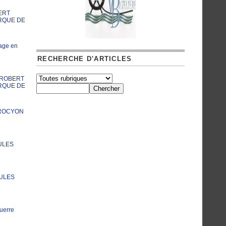
ERT
RQUE DE
age en
RECHERCHE D'ARTICLES
A ROBERT
RQUE DE
PROCYON
ULES
JULES
uerre