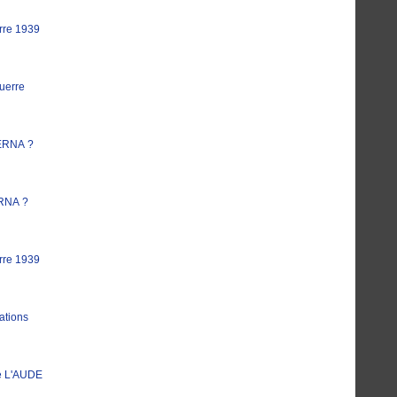
rre 1939
uerre
ERNA ?
RNA ?
rre 1939
ations
e L'AUDE