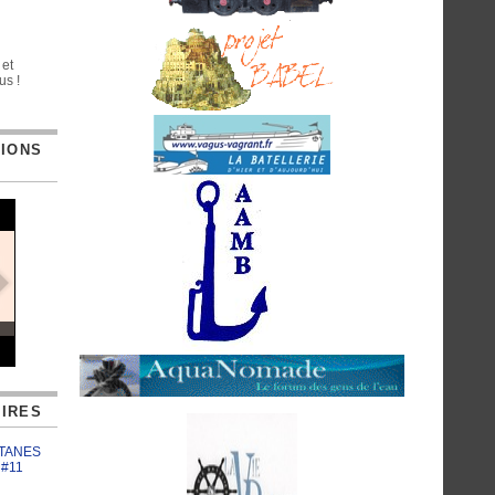
 et
us !
TIONS
IRES
ATANES
 #11