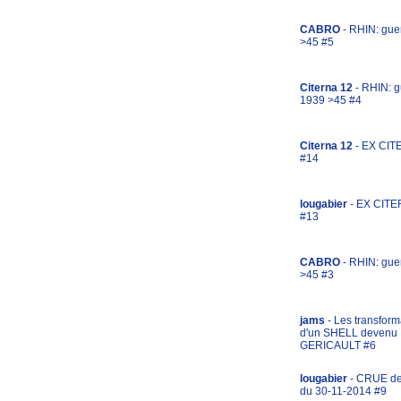
CABRO
- RHIN: gue
>45 #5
Citerna 12
- RHIN: g
1939 >45 #4
Citerna 12
- EX CIT
#14
lougabier
- EX CITE
#13
CABRO
- RHIN: gue
>45 #3
jams
- Les transform
d'un SHELL devenu
GERICAULT #6
lougabier
- CRUE d
du 30-11-2014 #9