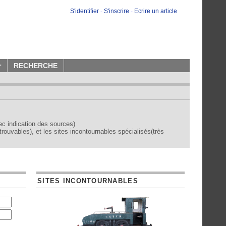
S'identifier
-
S'inscrire
-
Ecrire un article
r
RECHERCHE
vec indication des sources)
trouvables), et les sites incontournables spécialisés(très
SITES INCONTOURNABLES