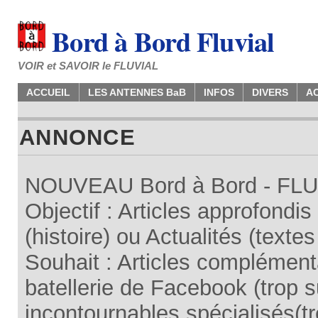
Bord à Bord Fluvial
VOIR et SAVOIR le FLUVIAL
ACCUEIL
LES ANTENNES BaB
INFOS
DIVERS
A
ANNONCE
NOUVEAU Bord à Bord - FLUV
Objectif : Articles approfondi
(histoire) ou Actualités (texte
Souhait : Articles complémenta
batellerie de Facebook (trop su
incontournables spécialisés(tr