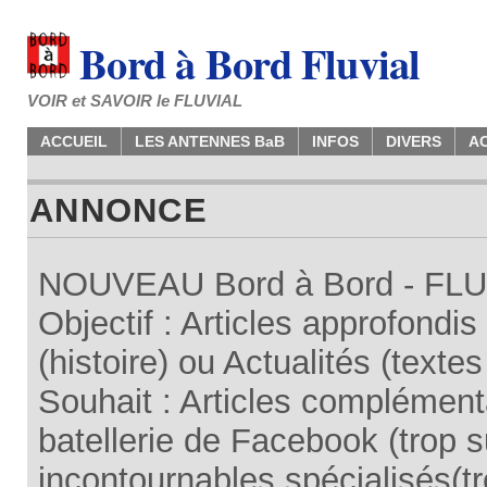
Bord à Bord Fluvial
VOIR et SAVOIR le FLUVIAL
ACCUEIL
LES ANTENNES BaB
INFOS
DIVERS
A
ANNONCE
NOUVEAU Bord à Bord - FLUV
Objectif : Articles approfondi
(histoire) ou Actualités (texte
Souhait : Articles complémenta
batellerie de Facebook (trop su
incontournables spécialisés(tr